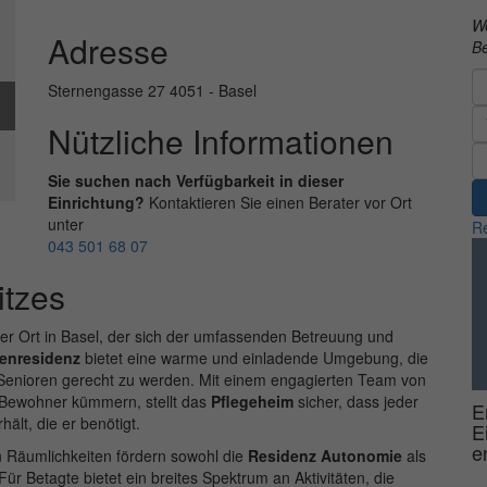
We
Adresse
Be
Sternengasse 27 4051 - Basel
Nützliche Informationen
Sie suchen nach Verfügbarkeit in dieser
Einrichtung?
Kontaktieren Sie einen Berater vor Ort
unter
Re
043 501 68 07
tzes
ter Ort in Basel, der sich der umfassenden Betreuung und
enresidenz
bietet eine warme und einladende Umgebung, die
on Senioren gerecht zu werden. Mit einem engagierten Team von
r Bewohner kümmern, stellt das
Pflegeheim
sicher, dass jeder
E
ält, die er benötigt.
E
e
n Räumlichkeiten fördern sowohl die
Residenz Autonomie
als
 Betagte bietet ein breites Spektrum an Aktivitäten, die