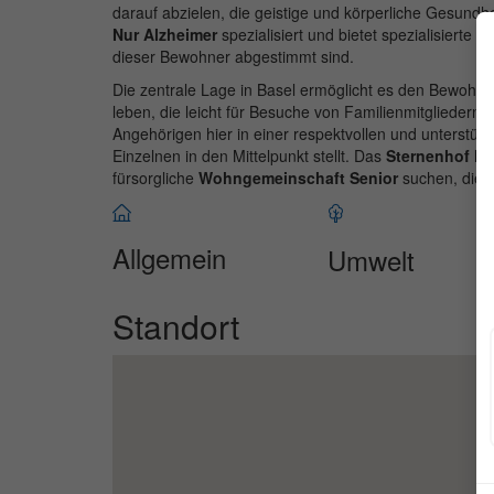
darauf abzielen, die geistige und körperliche Gesundh
Nur Alzheimer
spezialisiert und bietet spezialisiert
dieser Bewohner abgestimmt sind.
Die zentrale Lage in Basel ermöglicht es den Bewohne
leben, die leicht für Besuche von Familienmitgliedern e
Angehörigen hier in einer respektvollen und unterstü
Einzelnen in den Mittelpunkt stellt. Das
Sternenhof Ha
fürsorgliche
Wohngemeinschaft Senior
suchen, die a
Allgemein
Umwelt
Standort