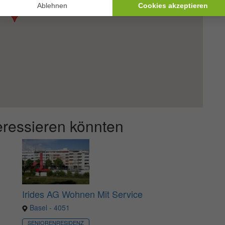
teressieren könnten
Irides AG Wohnen Mit Service
Basel - 4051
SENIORENRESIDENZ