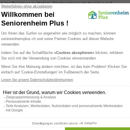
eit der Bewohner zu fördern. Darüber hinaus ist das Haus auf
e Betreuung und Programme, die auf die besonderen Bedürfnisse
rn, in einer ruhigen und zugleich städtischen Umgebung zu
rreichbar ist. Familien können sicher sein, dass ihre
tzenden Gemeinschaft leben, die das Wohlbefinden jedes
us Für Betagte
ist der ideale Ort für Senioren, die eine
uf höchste Qualität der Lebensführung Wert legt.
Paramedizinisch
Dienstleistungen