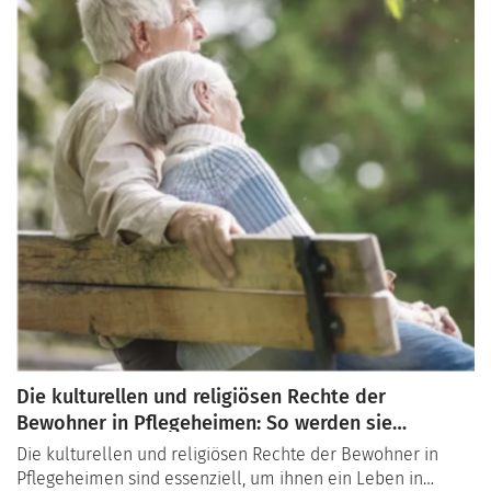
Die kulturellen und religiösen Rechte der
Bewohner in Pflegeheimen: So werden sie
geschützt
Die kulturellen und religiösen Rechte der Bewohner in
Pflegeheimen sind essenziell, um ihnen ein Leben in