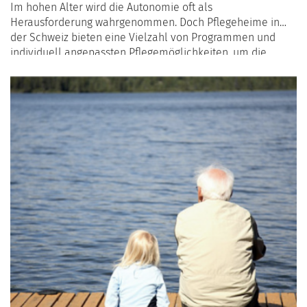
Im hohen Alter wird die Autonomie oft als
Herausforderung wahrgenommen. Doch Pflegeheime in
der Schweiz bieten eine Vielzahl von Programmen und
individuell angepassten Pflegemöglichkeiten, um die
Selbstständigkeit der Bewohner zu erhalten und ihre
Lebensqualität zu steigern. In diesem Artikel erfahren Sie,
wie Pflegeheime speziell für Senioren über 85 Jahre ein
Umfeld schaffen, das Sicherheit, Aktivität und persönliches
Wachstum fördert.