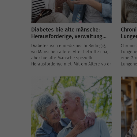
Diabetes bie alte mänsche:
Chroni
Herausforderige, verwaltung
Lunge
und vorbeugig
Ein k
Diabetes isch e medizinischi Bedingig,
Chronis
auf di
wo Mänsche i allerei Alter betreffe cha,
Lungene
aber bie alte Mänsche spezielli
eine Gru
Herausforderige met. Mit em Ältere vo dr
Lungene
Bevölkerig nähme di Prevalenz vo
chronisc
Diabetes bie alte Mänsche stetig zue. Dr
Lungene
Begriff vo de spezielle Herausforderige,
Vertrete
wo alte Mänsche met Diabetes
beeintr
konfrontiert sinn, sowie d Bestpraktike
erhebli
für d Verwaltig und Vorbeugig isch
Herausfo
entscheidend, um ihri Wohlergeh un ihri
Lebensqualität sicherzustelle.