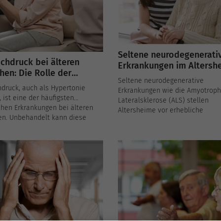
Seltene neurodegenerati
chdruck bei älteren
Erkrankungen im Altersh
en: Die Rolle der
Herausforderungen und
Seltene neurodegenerative
heime in der täglichen
Lösungen
druck, auch als Hypertonie
Erkrankungen wie die Amyotrop
uung
 ist eine der häufigsten
Lateralsklerose (ALS) stellen
chen Erkrankungen bei älteren
Altersheime vor erhebliche
n. Unbehandelt kann diese
Herausforderungen. Diese Krank
it schwerwiegende
sind oft komplex und erfordern
eitliche Folgen wie
spezialisierte Pflege, um die
fälle, Herzinfarkte oder
Lebensqualität der betroffenen
robleme verursachen.
Bewohner zu erhalten. In diesem 
ime spielen eine zentrale Rolle
beleuchten wir die besonderen
 Überwachung und Betreuung von
Anforderungen und zeigen Lösun
rn mit Bluthochdruck, um deren
die in Altersheimen umgesetzt 
eit und Lebensqualität zu
können.