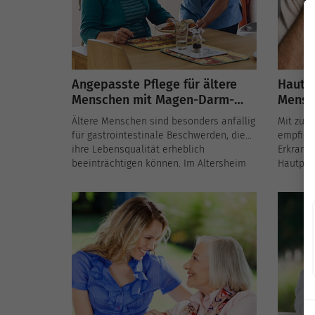
verbessern.
Angepasste Pflege für ältere
Hauter
Menschen mit Magen-Darm-
Mensc
Beschwerden im Altersheim
Behan
Ältere Menschen sind besonders anfällig
Mit zun
für gastrointestinale Beschwerden, die
empfindl
ihre Lebensqualität erheblich
Erkrank
beeinträchtigen können. Im Altersheim
Hautpro
spielen individuell angepasste
Infekti
Ernährungspläne und palliative Pflege
häufigs
eine Schlüsselrolle, um Symptome zu
diesem A
lindern und das Wohlbefinden der
Ursache
Bewohner zu fördern. In diesem Artikel
Behandl
zeigen wir, wie Altersheime diese
Altersh
Herausforderungen bewältigen und die
um die 
Bedürfnisse von Senioren mit Magen-
schützen
Darm-Problemen erfüllen.