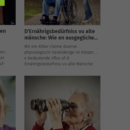
ren
D'Ernährigsbedürfniss vu alte
mänsche: Wie en ausgeglichene
ent
ernährig chönnt ufgrecht
Mit em Altter chöme diverse
erhalte werde
rer
physiologischi Veränderige im Körper, wo
ter
e bedeutende Iiflus uf d
uf-
Ernährigsbedürfniss vu alte Mänsche
hän. Es isch wesentlich, die Veränderige
iese
z verstoh und d Ernährig entsprechend z
managen.
adaptiere, um e gueti Gsundheit und en
optimale Lebensqualität z erhalte.
ßnahmen
ei der
erer