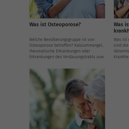
Was ist Osteoporose?
Was is
krankh
Welche Bevölkerungsgruppe ist von
Was ist 
Osteoporose betroffen? Kalziummangel,
sind di
rheumatische Erkrankungen oder
Abnormal
Erkrankungen des Verdauungstrakts usw.
Krankhe
Was sind die verschiedenen Ursachen
Neurops
für diese Krankheit? Symptome und
Gentest
Diagnose, ein Überblick über
um dies
Osteoporose mit Seniorenheim Plus...
stellen? 