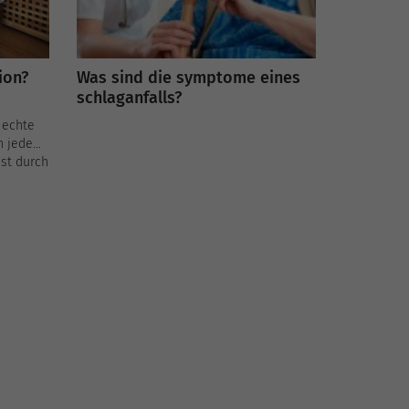
ion?
Was sind die symptome eines
schlaganfalls?
 echte
in jedem
ist durch
dass
nd die
s nicht
lus