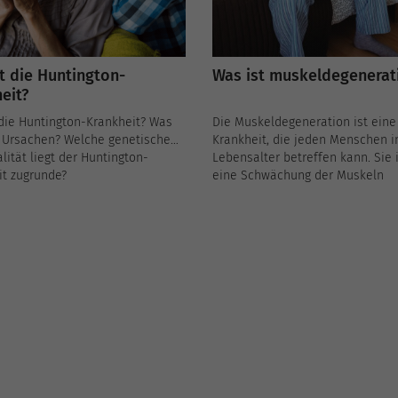
t die Huntington-
Was ist muskeldegenerat
eit?
die Huntington-Krankheit? Was
Die Muskeldegeneration ist eine
e Ursachen? Welche genetische
Krankheit, die jeden Menschen 
ität liegt der Huntington-
Lebensalter betreffen kann. Sie 
it zugrunde?
eine Schwächung der Muskeln
ychologische Tests, MRT oder
gekennzeichnet, die dazu führt, 
s: Wie kann man sie erkennen,
man sich nicht mehr bewegen u
e schwierige Diagnose zu
täglichen Handlungen des Leben
Retraite Plus informiert Sie...
mehr ausführen kann. Retraite P
erzählt Ihnen alles über diese
Krankheit...