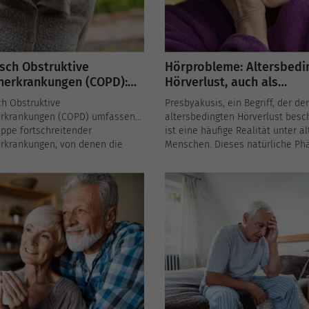
sch Obstruktive
Hörprobleme: Altersbedi
nerkrankungen (COPD):
Hörverlust, auch als
ostbares atemvermögen
Presbyakusis bekannt, is
ch Obstruktive
Presbyakusis, ein Begriff, der de
e probe gestellt
älteren menschen weit
rkrankungen (COPD) umfassen
altersbedingten Hörverlust besch
verbreitet.
ppe fortschreitender
ist eine häufige Realität unter ä
rkrankungen, von denen die
Menschen. Dieses natürliche P
he Bronchitis und das
obwohl oft unvermeidbar, kann
mphysem zwei bedeutende
erhebliche Auswirkungen auf die
r sind. Diese Erkrankungen
Lebensqualität und die tägliche
ächtigen die Atemkapazität
Kommunikation der betroffenen
ch und stellen eine bedeutende
Personen haben.
rderung für die Betroffenen dar.