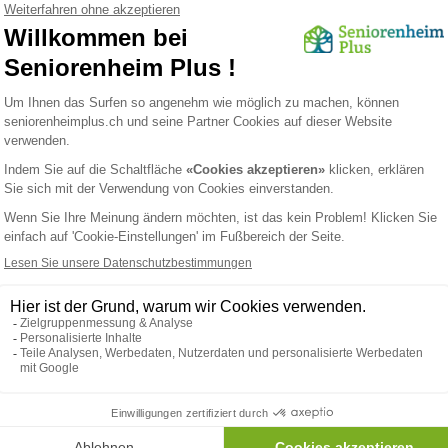
krankungen bei älteren
Niereninsuffizienz und Di
hen: Prävention und
im Altersheim: Ist das mö
dlung im Altersheim
ehmendem Alter wird die Haut
Die Behandlung von Niereninsuffizienz,
icher und anfälliger für
insbesondere Dialyse, stellt Alt
ungen. In Altersheimen gehören
vor eine besondere Herausforder
bleme wie Druckgeschwüre,
der steigenden Lebenserwartun
onen und trockene Haut zu den
auch die Zahl älterer Menschen z
ten Gesundheitsproblemen. In
von chronischen Nierenerkrank
rtikel beleuchten wir die
betroffen sind. Dieser Artikel be
n, präventive Maßnahmen und
wie Altersheime die speziellen
ungsansätze, die in
Bedürfnisse dieser Patienten be
eimen umgesetzt werden können,
und welche Lösungen verfügbar 
Hautgesundheit der Bewohner zu
eine optimale Betreuung zu
.
gewährleisten.