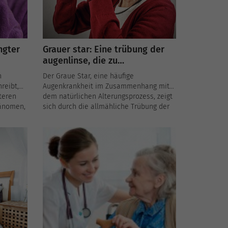
ngter
Grauer star: Eine trübung der
augenlinse, die zu
t bei
verschwommenem sehen führt
n
Der Graue Star, eine häufige
reibt,
Augenkrankheit im Zusammenhang mit
lteren
dem natürlichen Alterungsprozess, zeigt
hänomen,
sich durch die allmähliche Trübung der
Linse, einer transparenten Linse
innerhalb des Auges. Diese Trübung
führt zu einer Beeinträchtigung des
Sehvermögens, gekennzeichnet durch
verschwommenes Sehen und eine
Verringerung der Sehschärfe. Obwohl der
Graue Star bei älteren Menschen häufig
vorkommt, kann er auch jüngere
Menschen aufgrund verschiedener
Faktoren betreffen.