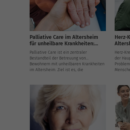
Palliative Care im Altersheim
Herz-K
für unheilbare Krankheiten:
Alters
Unterstützung für Patienten
Betre
Palliative Care ist ein zentraler
Herz-Kre
und Familien
Bestandteil der Betreuung von
der Hau
Bewohnern mit unheilbaren Krankheiten
Probleme
im Altersheim. Ziel ist es, die
Menschen
Lebensqualität der Patienten zu
Bewohne
verbessern und sie in ihrer letzten
Krankhei
Lebensphase zu begleiten, während
und Bet
auch die Familien umfassend unterstützt
entsche
werden. Dieser Artikel beleuchtet die
Artikel 
Bedeutung der Palliativpflege, die
Gesundh
Maßnahmen zur Schmerzbewältigung
und verb
und die emotionale Betreuung von
Prävent
Bewohnern und ihren Angehörigen.
medizin
angepass