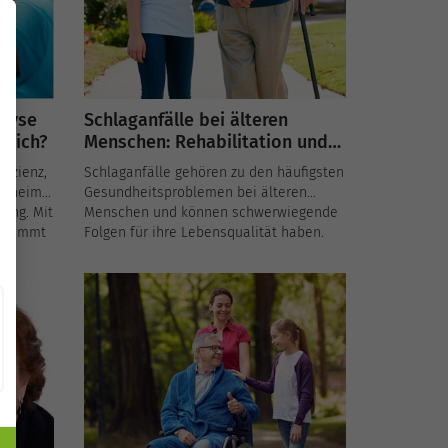
Bewohner fördern können.
alyse
Schlaganfälle bei älteren
glich?
Menschen: Rehabilitation und
Pflege im Altersheim
Schlaganfälle gehören zu den häufigsten
ersheime
Gesundheitsproblemen bei älteren
ung. Mit
Menschen und können schwerwiegende
g nimmt
Folgen für ihre Lebensqualität haben.
u, die
Altersheime spielen eine entscheidende
ungen
Rolle bei der Rehabilitation und der
leuchtet,
langfristigen Betreuung von
Schlaganfallpatienten. In diesem Artikel
wältigen
beleuchten wir, wie Altersheime
sind, um
spezialisierte Dienstleistungen und
angepasste Infrastrukturen
bereitstellen, um die Genesung und das
Wohlbefinden der Bewohner zu fördern.