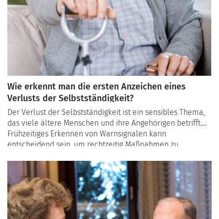
Wie erkennt man die ersten Anzeichen eines
Verlusts der Selbstständigkeit?
Der Verlust der Selbstständigkeit ist ein sensibles Thema,
das viele ältere Menschen und ihre Angehörigen betrifft.
Frühzeitiges Erkennen von Warnsignalen kann
entscheidend sein, um rechtzeitig Maßnahmen zu
ergreifen und die Lebensqualität der Betroffenen zu
erhalten. Doch welche Verhaltensweisen und
Gewohnheiten sollten Angehörige aufmerksam machen,
und wann ist es Zeit, über Unterstützung im Alltag oder den
Umzug in eine Seniorenresidenz nachzudenken?