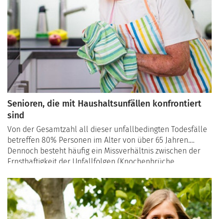
Senioren, die mit Haushaltsunfällen konfrontiert
sind
Von der Gesamtzahl all dieser unfallbedingten Todesfälle
betreffen 80% Personen im Alter von über 65 Jahren.
Dennoch besteht häufig ein Missverhältnis zwischen der
Ernsthaftigkeit der Unfallfolgen (Knochenbrüche,
Folgeschäden, Verlust des Selbstbewusstseins, Angst, das
Haus zu verlassen oder sich zu bewegen usw.) und der
Harmlosigkeit der Ursachen, die zu einem Unfall geführt
haben. Erfahren Sie mehr über die häufigsten Unfälle zu
Hause und unsere Tipps, um wachsam zu bleiben.