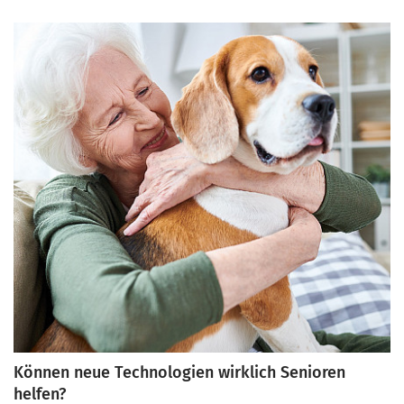
Leben unter einem Dach mit mehreren Generationen so
besonders, und wie können ältere und jüngere Menschen
dauerhaft voneinander profitieren? Dieser Artikel
beleuchtet die Vorteile und gibt praktische Tipps, um
harmonische Beziehungen zwischen den Generationen zu
fördern.
Können neue Technologien wirklich Senioren
helfen?