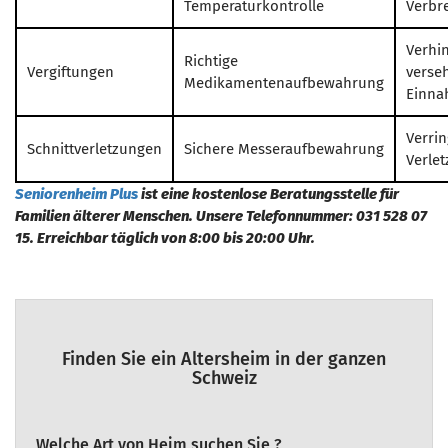
Temperaturkontrolle
Verbr
Verhi
Richtige
Vergiftungen
verse
Medikamentenaufbewahrung
Einn
Verrin
Schnittverletzungen
Sichere Messeraufbewahrung
Verle
Seniorenheim Plus
ist eine kostenlose Beratungsstelle für
Familien älterer Menschen. Unsere Telefonnummer: 031 528 07
15. Erreichbar täglich von 8:00 bis 20:00 Uhr.
Finden Sie ein Altersheim in der ganzen
Schweiz
Welche Art von Heim suchen Sie ?