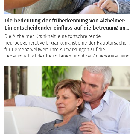
Die bedeutung der früherkennung von Alzheimer:
Ein entscheidender einfluss auf die betreuung und
behandlung
Die Alzheimer-Krankheit, eine fortschreitende
neurodegenerative Erkrankung, ist eine der Hauptursachen
für Demenz weltweit. Ihre Auswirkungen auf die
Lebensqualität der Betroffenen und ihrer Angehörigen sind
enorm. In diesem Zusammenhang ist die Früherkennung
der Alzheimer-Krankheit von entscheidender Bedeutung,
nicht nur um den Verlauf der Krankheit besser zu
verstehen, sondern auch um die Betreuung und
Behandlung der Patienten positiv zu beeinflussen.