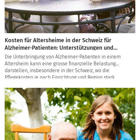
Kosten für Altersheime in der Schweiz für
Alzheimer-Patienten: Unterstützungen und
Finanzierungsmöglichkeiten
Die Unterbringung von Alzheimer-Patienten in einem
Altersheim kann eine grosse finanzielle Belastung
darstellen, insbesondere in der Schweiz, wo die
Pflegekosten je nach Einrichtung und Region stark
variieren. In diesem Artikel erfahren Sie, wie hoch die
Kosten für Altersheime in der Schweiz sein können und
welche Unterstützungen und Finanzierungsmöglichkeiten
Familien in Anspruch nehmen können, um die Belastung
zu reduzieren.