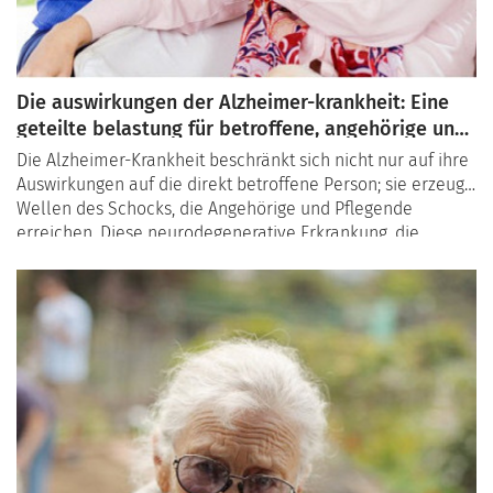
Die auswirkungen der Alzheimer-krankheit: Eine
geteilte belastung für betroffene, angehörige und
pflegende
Die Alzheimer-Krankheit beschränkt sich nicht nur auf ihre
Auswirkungen auf die direkt betroffene Person; sie erzeugt
Wellen des Schocks, die Angehörige und Pflegende
erreichen. Diese neurodegenerative Erkrankung, die
allmählich das Gedächtnis und kognitive Funktionen
beeinträchtigt, legt einen emotionalen und praktischen
Ballast auf alle, die den Patienten umgeben.