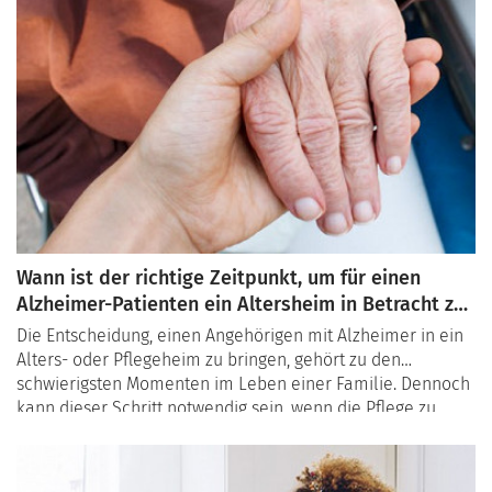
Wann ist der richtige Zeitpunkt, um für einen
Alzheimer-Patienten ein Altersheim in Betracht zu
ziehen?
Die Entscheidung, einen Angehörigen mit Alzheimer in ein
Alters- oder Pflegeheim zu bringen, gehört zu den
schwierigsten Momenten im Leben einer Familie. Dennoch
kann dieser Schritt notwendig sein, wenn die Pflege zu
Hause an ihre Grenzen stösst. In diesem Artikel erfahren
Sie, welche Anzeichen darauf hindeuten , dass der Umzug
in ein spezialisiertes Heim sinnvoll sein könnte, und wie