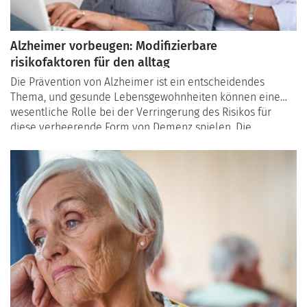
Alzheimer vorbeugen: Modifizierbare
risikofaktoren für den alltag
Die Prävention von Alzheimer ist ein entscheidendes
Thema, und gesunde Lebensgewohnheiten können eine
wesentliche Rolle bei der Verringerung des Risikos für
diese verheerende Form von Demenz spielen. Die
Erkundung modifizierbarer Faktoren wie Ernährung,
Bewegung und Schlaf bietet interessante Perspektiven für
die Förderung der Gehirngesundheit. Hier ist eine Übersicht
über diese Faktoren und ihre potenzielle Auswirkung auf
die Alzheimer-Prävention: