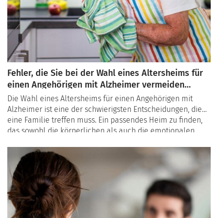
Fehler, die Sie bei der Wahl eines Altersheims für
einen Angehörigen mit Alzheimer vermeiden
sollten
Die Wahl eines Altersheims für einen Angehörigen mit
Alzheimer ist eine der schwierigsten Entscheidungen, die
eine Familie treffen muss. Ein passendes Heim zu finden,
das sowohl die körperlichen als auch die emotionalen
Bedürfnisse erfüllt, erfordert sorgfältige Recherche. In
diesem Artikel erfahren Sie, welche Fehler Sie vermeiden
sollten, um die beste Entscheidung zu treffen, und erhalten
Tipps, wie Sie die richtige Einrichtung finden.