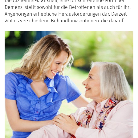
Die Alzheimer-Krankheit, eine fortschreitende Form der
Demenz, stellt sowohl für die Betroffenen als auch für ihre
Angehörigen erhebliche Herausforderungen dar. Derzeit
gibt es verschiedene Behandlungsoptionen, die darauf
abzielen, den Fortschritt der Krankheit zu verlangsamen,
Symptome zu lindern und die Lebensqualität der
Betroffenen zu verbessern. Dieser Artikel gibt einen
Überblick über die wichtigsten derzeit verfügbaren
Behandlungsoptionen.