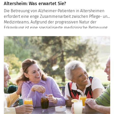
Altersheim: Was erwartet Sie?
Die Betreuung von Alzheimer-Patienten in Altersheimen
erfordert eine enge Zusammenarbeit zwischen Pflege- und
Medizinteams. Aufgrund der progressiven Natur der
Erkrankung ist eine spezialisierte medizinische Betreuung
unerlässlich, um die Lebensqualität der Patienten zu
erhalten und ihre individuellen Bedürfnisse zu erfüllen. In
diesem Artikel erfahren Sie, welche medizinischen
Leistungen in Schweizer Altersheimen angeboten werden
und welche Rolle die medizinischen Fachkräfte dabei
spielen.