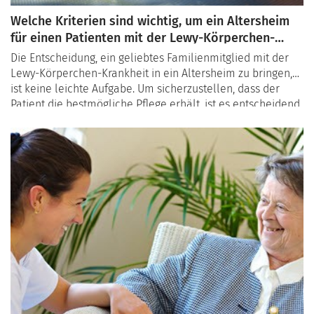
Welche Kriterien sind wichtig, um ein Altersheim
für einen Patienten mit der Lewy-Körperchen-
Krankheit auszuwählen?
Die Entscheidung, ein geliebtes Familienmitglied mit der
Lewy-Körperchen-Krankheit in ein Altersheim zu bringen,
ist keine leichte Aufgabe. Um sicherzustellen, dass der
Patient die bestmögliche Pflege erhält, ist es entscheidend,
die richtige Einrichtung zu wählen. Dieser Leitfaden hilft
Ihnen, die wichtigsten Kriterien zu verstehen und eine
fundierte Entscheidung zu treffen.