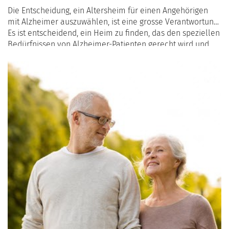
Die Entscheidung, ein Altersheim für einen Angehörigen
mit Alzheimer auszuwählen, ist eine grosse Verantwortung.
Es ist entscheidend, ein Heim zu finden, das den speziellen
Bedürfnissen von Alzheimer-Patienten gerecht wird und
ihnen gleichzeitig eine hohe Lebensqualität bietet. In
diesem Artikel erfahren Sie, welche Kriterien bei der
Wahl eines passenden Heims berücksichtigt werden
sollten, von der Sicherheit über das Personal bis hin zu
den angebotenen Aktivitäten.