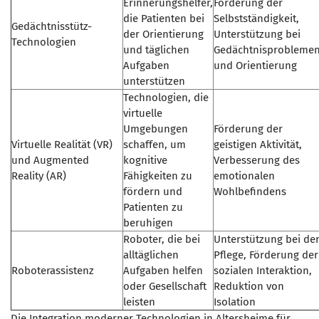
Erinnerungshelfer,
Förderung der
die Patienten bei
Selbstständigkeit,
Gedächtnisstütz-
der Orientierung
Unterstützung bei
Technologien
und täglichen
Gedächtnisprobleme
Aufgaben
und Orientierung
unterstützen
Technologien, die
virtuelle
Umgebungen
Förderung der
Virtuelle Realität (VR)
schaffen, um
geistigen Aktivität,
und Augmented
kognitive
Verbesserung des
Reality (AR)
Fähigkeiten zu
emotionalen
fördern und
Wohlbefindens
Patienten zu
beruhigen
Roboter, die bei
Unterstützung bei de
alltäglichen
Pflege, Förderung der
Roboterassistenz
Aufgaben helfen
sozialen Interaktion,
oder Gesellschaft
Reduktion von
leisten
Isolation
Die Integration moderner Technologien in Altersheime für