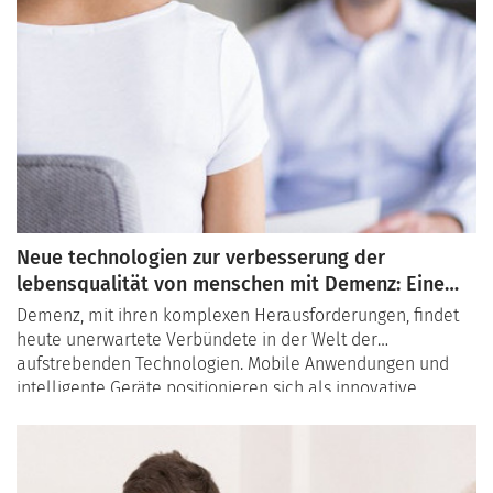
Neue technologien zur verbesserung der
lebensqualität von menschen mit Demenz: Eine
vielversprechende erkundung
Demenz, mit ihren komplexen Herausforderungen, findet
heute unerwartete Verbündete in der Welt der
aufstrebenden Technologien. Mobile Anwendungen und
intelligente Geräte positionieren sich als innovative
Werkzeuge, um die Lebensqualität von Menschen mit
Demenz signifikant zu verbessern, und eröffnen damit
Möglichkeiten für eine personalisierte Unterstützung und
gestärkte Autonomie.