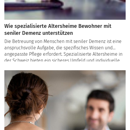
Wie spezialisierte Altersheime Bewohner mit
seniler Demenz unterstützen
Die Betreuung von Menschen mit seniler Demenz ist eine
anspruchsvolle Aufgabe, die spezifisches Wissen und
angepasste Pflege erfordert. Spezialisierte Altersheime in
der Schweiz bieten ein sicheres Umfeld und individuelle
Betreuungspläne, die auf die besonderen Bedürfnisse
dieser Bewohner zugeschnitten sind. In diesem Artikel
erfahren Sie, welche Ansätze und Strategien diese
Einrichtungen anwenden, um die Lebensqualität ihrer
Bewohner zu verbessern.