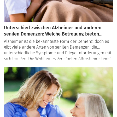
Unterschied zwischen Alzheimer und anderen
senilen Demenzen: Welche Betreuung bieten
Altersheime?
Alzheimer ist die bekannteste Form der Demenz, doch es
gibt viele andere Arten von senilen Demenzen, die
unterschiedliche Symptome und Pflegeanforderungen mit
sich bringen. Die Wahl eines geeigneten Altersheims hängt
stark davon ab, welche Art der Demenz vorliegt. In diesem
Artikel vergleichen wir die spezifischen Merkmale von
Alzheimer und anderen senilen Demenzen und
beleuchten, wie Altersheime ihre Betreuung anpassen, um
die Lebensqualität der Bewohner zu verbessern.