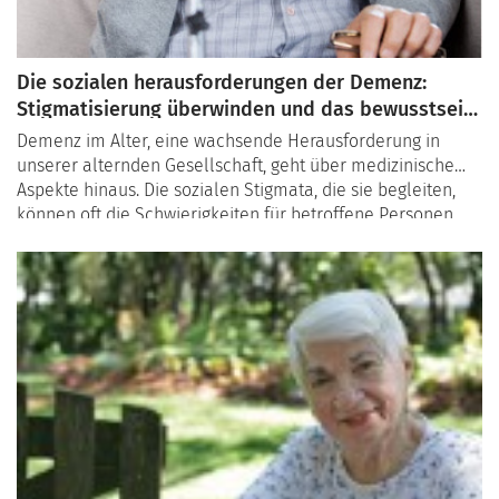
Die sozialen herausforderungen der Demenz:
Stigmatisierung überwinden und das bewusstsein
schärfen
Demenz im Alter, eine wachsende Herausforderung in
unserer alternden Gesellschaft, geht über medizinische
Aspekte hinaus. Die sozialen Stigmata, die sie begleiten,
können oft die Schwierigkeiten für betroffene Personen
und ihre Familien verschärfen. Es ist entscheidend, diese
sozialen Herausforderungen zu verstehen und zu
überwinden, um eine inklusivere Gesellschaft zu fördern.