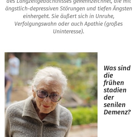
des Langzeitgedächtnisses gekennzeichnet, die mit
ängstlich-depressiven Störungen und tiefen Ängsten
einhergeht. Sie äußert sich in Unruhe,
Verfolgungswahn oder auch Apathie (großes
Uninteresse).
Was sind
die
frühen
stadien
der
senilen
Demenz?