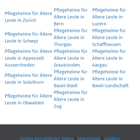
Pflegeheime für
Pflegeheime für
Pflegeheime für Ältere
Ältere Leute in
Ältere Leute in
Leute in Zürich
Bern
Luzern
Pflegeheime für
Pflegeheime für
Pflegeheime für Ältere
Ältere Leute in
Ältere Leute in
Leute in Schwyz
Thurgau
Schaffhausen
Pflegeheime für Ältere
Pflegeheime für
Pflegeheime für
Leute in Appenzell
Ältere Leute in
Ältere Leute in
Ausserrhoden
Graubünden
Aargau
Pflegeheime für
Pflegeheime für
Pflegeheime für Ältere
Ältere Leute in
Ältere Leute in
Leute in Solothurn
Basel-Stadt
Basel-Landschaft
Pflegeheime für
Pflegeheime für Ältere
Ältere Leute in
Leute in Obwalden
Zug
Schutz persönlicher Daten
|
Impressum
|
Cookies