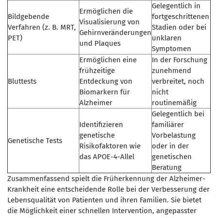
Gelegentlich in
Ermöglichen die
Bildgebende
fortgeschrittenen
Visualisierung von
Verfahren (z. B. MRT,
Stadien oder bei
Gehirnveränderungen
PET)
unklaren
und Plaques
Symptomen
Ermöglichen eine
In der Forschung
frühzeitige
zunehmend
Bluttests
Entdeckung von
verbreitet, noch
Biomarkern für
nicht
Alzheimer
routinemäßig
Gelegentlich bei
Identifizieren
familiärer
genetische
Vorbelastung
Genetische Tests
Risikofaktoren wie
oder in der
das APOE-4-Allel
genetischen
Beratung
Zusammenfassend spielt die Früherkennung der Alzheimer-
Krankheit eine entscheidende Rolle bei der Verbesserung der
Lebensqualität von Patienten und ihren Familien. Sie bietet
die Möglichkeit einer schnellen Intervention, angepasster