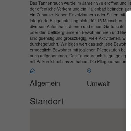
Das Tannenrauch wurde im Jahre 1978 eröffnet und lieg
der öffentliche Verkehr und ein Hallenbad befinden si
ein Zuhause. Neben Einzelzimmern oder Suiten mit Ko
integrierte Pflegeabteilung bietet für 15 Menschen m
diversen Aufenthaltsräumen und einem Gartencafé steh
oder den Üetliberg unseren Bewohnerinnen und Bewo
sind guenstig und grosszuegig. Viele Aktivitaeten, wi
durchegefuehrt. Wir legen wert das sich jede Bewohner
ermoeglicht Bewohner mit jeglichen Pflegestufen be
auch aufgenommen. Das Tannenrauch ist gut gelegen 
mit Balkon ist bei uns zu haben. Die Pflegepersonen sin
Allgemein
Umwelt
Standort