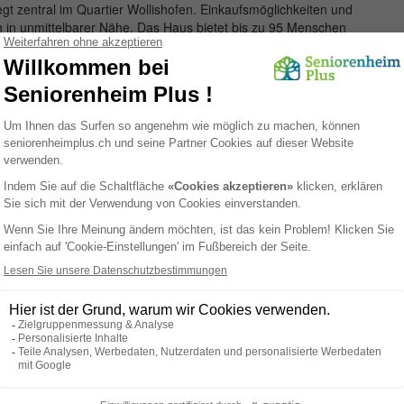
t zentral im Quartier Wollishofen. Einkaufsmöglichkeiten und
ch in unmittelbarer Nähe. Das Haus bietet bis zu 95 Menschen
chnischen sind auch Zweizimmer-Einheiten verfügbar. Die
it erhöhtem Pflegebedarf Ein- und Zweibettzimmer. Neben
t auch die Dachterasse mit Blick auf den Zürichsee, die Stadt
hnern und deren Besuchern zur Verfügung. Die Alterswohnung
e Yoga, Spielnachmittage und weiteres werden bei und
 bei uns zuhause fuehlt. Unsere Proffessionelle Pflege
i uns aufgenommen uz werden. Demenz ohne weglaufgefahr wird
und mit dem OV gut erreichbar. Eine wunderschoene Aussicht
d liebevoll und Proffessionell.
Paramedizinisch
Dienstleistungen