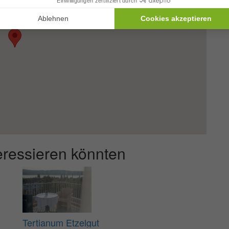
teressieren könnten
Tertianum Etzelgut