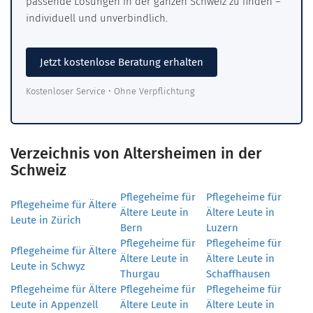
passende Lösungen in der ganzen Schweiz zu finden –
individuell und unverbindlich.
Jetzt kostenlose Beratung erhalten
Kostenloser Service • Ohne Verpflichtung
Verzeichnis von Altersheimen in der
Schweiz
Pflegeheime für
Pflegeheime für
Pflegeheime für Ältere
Ältere Leute in
Ältere Leute in
Leute in Zürich
Bern
Luzern
Pflegeheime für
Pflegeheime für
Pflegeheime für Ältere
Ältere Leute in
Ältere Leute in
Leute in Schwyz
Thurgau
Schaffhausen
Pflegeheime für Ältere
Pflegeheime für
Pflegeheime für
Leute in Appenzell
Ältere Leute in
Ältere Leute in