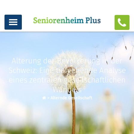
Alterung der Bevölkerung in der
Schweiz: Eine tiefgehende Analyse
eines zentralen gesellschaftlichen
Wandels
>
Alternde Gesellschaft