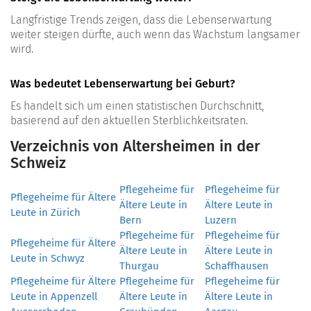
Langfristige Trends zeigen, dass die Lebenserwartung
weiter steigen dürfte, auch wenn das Wachstum langsamer
wird.
Was bedeutet Lebenserwartung bei Geburt?
Es handelt sich um einen statistischen Durchschnitt,
basierend auf den aktuellen Sterblichkeitsraten.
Verzeichnis von Altersheimen in der
Schweiz
Pflegeheime für
Pflegeheime für
Pflegeheime für Ältere
Ältere Leute in
Ältere Leute in
Leute in Zürich
Bern
Luzern
Pflegeheime für
Pflegeheime für
Pflegeheime für Ältere
Ältere Leute in
Ältere Leute in
Leute in Schwyz
Thurgau
Schaffhausen
Pflegeheime für Ältere
Pflegeheime für
Pflegeheime für
Leute in Appenzell
Ältere Leute in
Ältere Leute in