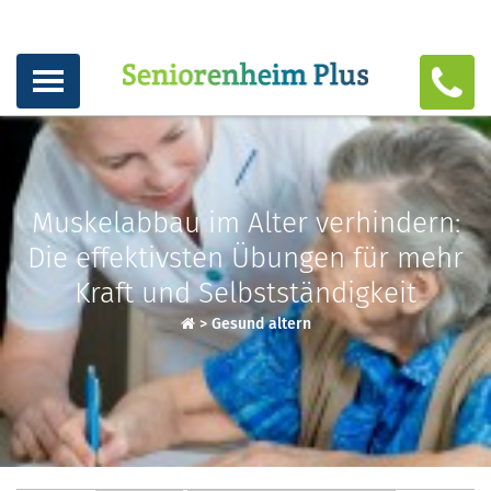
Muskelabbau im Alter verhindern:
Die effektivsten Übungen für mehr
Kraft und Selbstständigkeit
>
Gesund altern