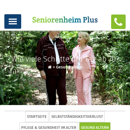
Wie viele Schritte pro Tag ab 70?
>
Gesund altern
STARTSEITE
SELBSTSTÄNDIGKEITSVERLUST
PFLEGE & GESUNDHEIT IM ALTER
GESUND ALTERN