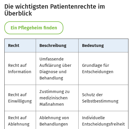
Die wichtigsten Patientenrechte im
Überblick
Ein Pflegeheim finden
Recht
Beschreibung
Bedeutung
Umfassende
Recht auf
Aufklärung über
Grundlage für
Information
Diagnose und
Entscheidungen
Behandlung
Zustimmung zu
Recht auf
Schutz der
medizinischen
Einwilligung
Selbstbestimmung
Maßnahmen
Recht auf
Ablehnung von
Individuelle
Ablehnung
Behandlungen
Entscheidungsfreiheit