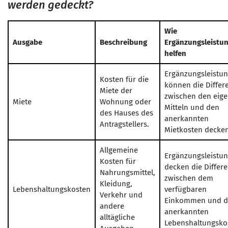
werden gedeckt?
Wie
Ausgabe
Beschreibung
Ergänzungsleistu
helfen
Ergänzungsleistu
Kosten für die
können die Differ
Miete der
zwischen den eig
Miete
Wohnung oder
Mitteln und den
des Hauses des
anerkannten
Antragstellers.
Mietkosten decken
Allgemeine
Ergänzungsleistu
Kosten für
decken die Differ
Nahrungsmittel,
zwischen dem
Kleidung,
Lebenshaltungskosten
verfügbaren
Verkehr und
Einkommen und 
andere
anerkannten
alltägliche
Lebenshaltungsko