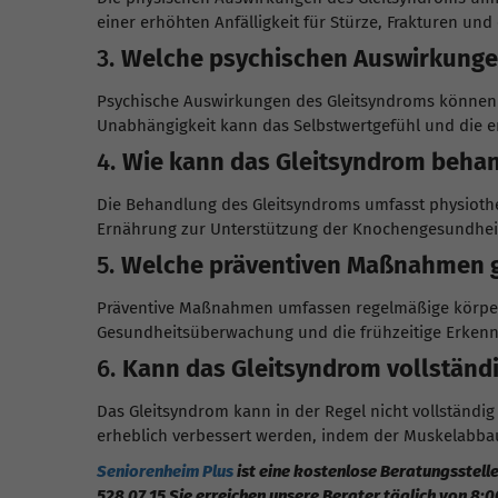
einer erhöhten Anfälligkeit für Stürze, Frakturen un
3.
Welche psychischen Auswirkungen
Psychische Auswirkungen des Gleitsyndroms können I
Unabhängigkeit kann das Selbstwertgefühl und die e
4.
Wie kann das Gleitsyndrom beha
Die Behandlung des Gleitsyndroms umfasst physioth
Ernährung zur Unterstützung der Knochengesundheit
5.
Welche präventiven Maßnahmen gi
Präventive Maßnahmen umfassen regelmäßige körperl
Gesundheitsüberwachung und die frühzeitige Erken
6.
Kann das Gleitsyndrom vollständi
Das Gleitsyndrom kann in der Regel nicht vollständi
erheblich verbessert werden, indem der Muskelabbau
Seniorenheim Plus
ist eine kostenlose Beratungsstelle
528 07 15 Sie erreichen unsere Berater täglich von 8:0