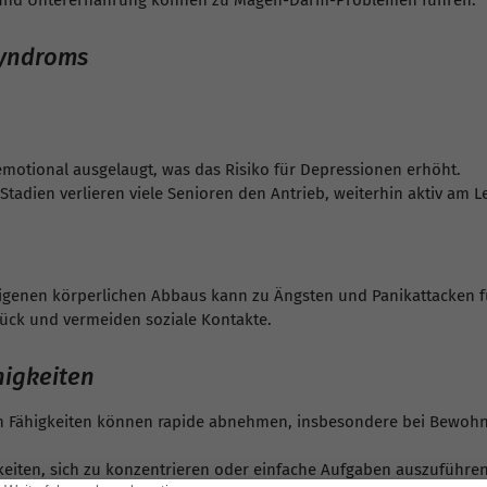
 und Unterernährung können zu Magen-Darm-Problemen führen.
syndroms
emotional ausgelaugt, was das Risiko für Depressionen erhöht.
 Stadien verlieren viele Senioren den Antrieb, weiterhin aktiv am
igenen körperlichen Abbaus kann zu Ängsten und Panikattacken f
urück und vermeiden soziale Kontakte.
higkeiten
en Fähigkeiten können rapide abnehmen, insbesondere bei Bewoh
keiten, sich zu konzentrieren oder einfache Aufgaben auszuführen