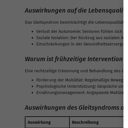
Auswirkungen auf die Lebensqualit
Das Gleitsyndrom beeinträchtigt die Lebensqualität d
Verlust der Autonomie: Senioren fühlen sich v
Soziale Isolation: Der Rückzug aus sozialen Ak
Einschränkungen in der Gesundheitsversorgung
Warum ist frühzeitige Intervention w
Eine rechtzeitige Erkennung und Behandlung des Gle
Förderung der Mobilität: Regelmäßige Bewegung
Psychologische Unterstützung: Gespräche und 
Ernährungsmanagement: Angepasste Mahlzeiten
Auswirkungen des Gleitsyndroms auf
Auswirkung
Beschreibung