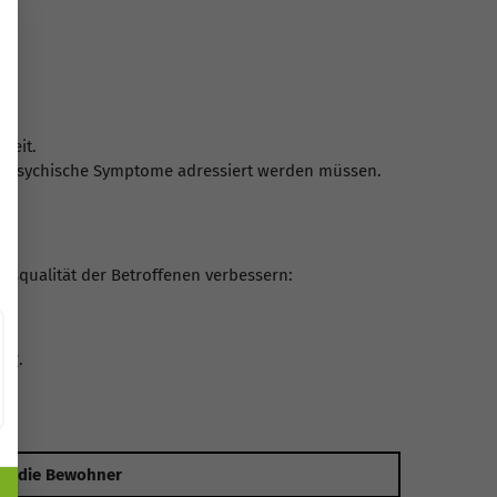
keit.
ch psychische Symptome adressiert werden müssen.
squalität der Betroffenen verbessern:
ng.
ür die Bewohner