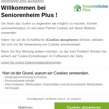
ät
er Betroffenen erheblich:
on ihrem Umfeld abhängig und erleben dies oft als belastend.
tivitäten führt zu Einsamkeit und einem Gefühl der Bedeutungslosig
: Die Behandlung wird komplexer, da sowohl körperliche als au
ichtig?
itsyndroms kann dessen Fortschreiten verlangsamen und die Leben
 hilft, den Muskelabbau zu reduzieren.
Therapie können das emotionale Wohlbefinden stärken.
 und regelmäßige Hydration verbessern die körperliche Verfassu
 die physische Gesundheit
Konsequenzen f