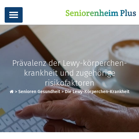
Prävalenz der Lewy-körperchen-
krankheit und zugehörige
risikofaktoren
>
Senioren Gesundheit
>
Die Lewy-Körperchen-Krankheit