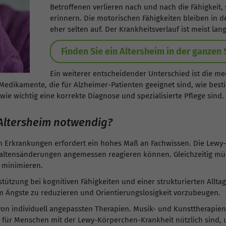
Betroffenen verlieren nach und nach die Fähigkeit, 
erinnern. Die motorischen Fähigkeiten bleiben in de
eher selten auf. Der Krankheitsverlauf ist meist la
Finden Sie ein Altersheim in der ganzen
Ein weiterer entscheidender Unterschied ist die 
Medikamente, die für Alzheimer-Patienten geeignet sind, wie best
e wichtig eine korrekte Diagnose und spezialisierte Pflege sind.
 Altersheim notwendig?
Erkrankungen erfordert ein hohes Maß an Fachwissen. Die Lewy-K
rhaltensänderungen angemessen reagieren können. Gleichzeitig müs
 minimieren.
stützung bei kognitiven Fähigkeiten und einer strukturierten Allta
m Ängste zu reduzieren und Orientierungslosigkeit vorzubeugen.
von individuell angepassten Therapien. Musik- und Kunsttherapie
r Menschen mit der Lewy-Körperchen-Krankheit nützlich sind, um 