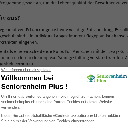
e Programme gezielt an, um die Lebensqualität der Bewohner zu ve
im aus?
enerativen Erkrankungen ist eine wichtige Entscheidung. Es sollt
n geschult sind. Ein individuell abgestimmter Pflegeplan ist ebenso
Erkrankten eingehen.
nfalls eine entscheidende Rolle. Für Menschen mit der Lewy-Körpe
ationen nicht durch komplexe Raumgestaltung verstärkt werden. A
enheit vermittelt.
 auf den ersten Blick ähnlich erscheinen, sind die Unterschiede
siertes Altersheim, das die Eigenheiten jeder Erkrankung versteht
rt nicht nur die Symptome, sondern entlastet auch die Angehörigen 
rperchen- und Alzheimer-Patienten notwendig
Für Alzheimer-Patienten
Unterschiede in der 
Medikamente zur Verbesserung der
Die Lewy-Körperchen