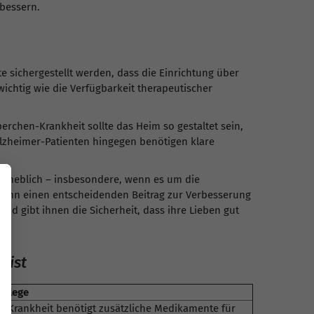
rbessern.
e sichergestellt werden, dass die Einrichtung über
 wichtig wie die Verfügbarkeit therapeutischer
rchen-Krankheit sollte das Heim so gestaltet sein,
lzheimer-Patienten hingegen benötigen klare
 erheblich – insbesondere, wenn es um die
, kann einen entscheidenden Beitrag zur Verbesserung
und gibt ihnen die Sicherheit, dass ihre Lieben gut
 ist
Pflege
-Krankheit benötigt zusätzliche Medikamente für