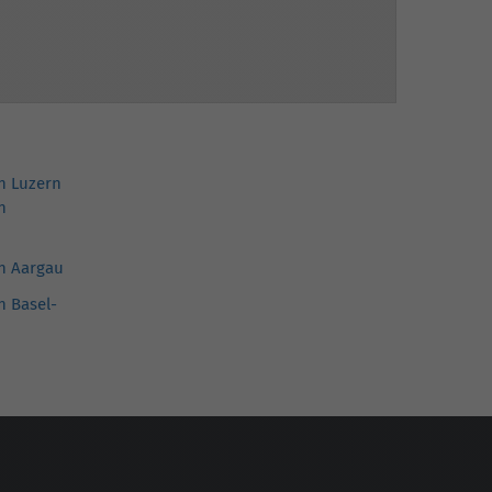
in Luzern
n
in Aargau
n Basel-