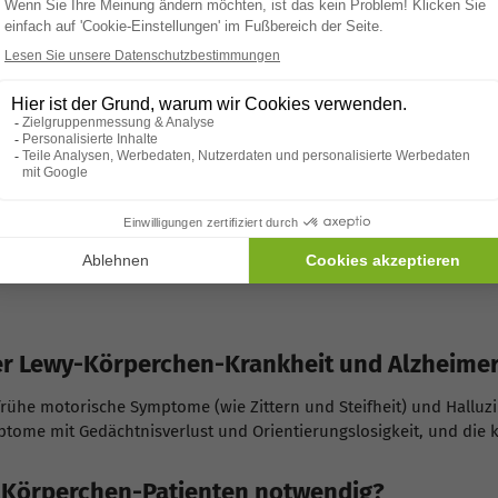
kognitiven Funktion (z. B.
psychotische Sympto
mente
Cholinesterase-Hemmer)
kognitive Behandlun
en und
Fördert das Wohlbefinden bei
Die psychosoziale B
Gedächtnisverlust und emotionaler
intensiver sein, u
Instabilität
Sicherheit vor Stürzen aufgrund von
Die Lewy-Körperchen
Gedächtnisproblemen und
Sicherheitsmaßnahm
onen
Verwirrung
Symptome.
rung,
Beide Krankheiten er
Gedächtnistraining, Ergotherapie,
mung
Körperchen-Krankhei
Förderung der Selbstständigkeit
Symptome eingegan
der Lewy-Körperchen-Krankheit und Alzheime
rühe motorische Symptome (wie Zittern und Steifheit) und Halluzi
ptome mit Gedächtnisverlust und Orientierungslosigkeit, und die 
y-Körperchen-Patienten notwendig?