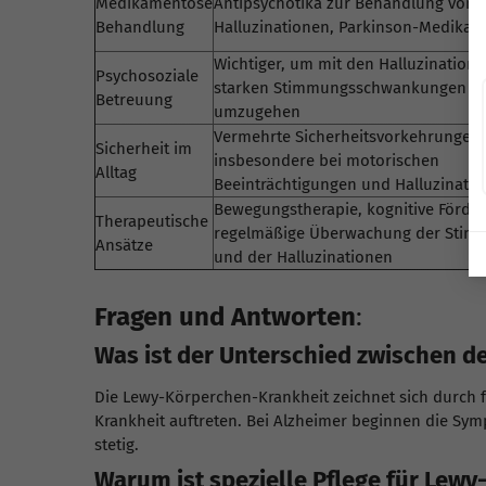
Medikamentöse
Antipsychotika zur Behandlung von
Behandlung
Halluzinationen, Parkinson-Medika
Wichtiger, um mit den Halluzination
Psychosoziale
starken Stimmungsschwankungen
Betreuung
umzugehen
Vermehrte Sicherheitsvorkehrungen,
Sicherheit im
insbesondere bei motorischen
Alltag
Beeinträchtigungen und Halluzinati
Bewegungstherapie, kognitive Förde
Therapeutische
regelmäßige Überwachung der Stim
Ansätze
und der Halluzinationen
Fragen und Antworten
:
Was ist der Unterschied zwischen 
Die Lewy-Körperchen-Krankheit zeichnet sich durch f
Krankheit auftreten. Bei Alzheimer beginnen die Sym
stetig.
Warum ist spezielle Pflege für Lew