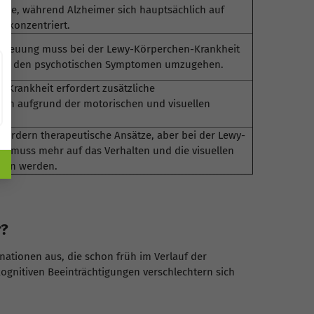
me, während Alzheimer sich hauptsächlich auf
g konzentriert.
etreuung muss bei der Lewy-Körperchen-Krankheit
m mit den psychotischen Symptomen umzugehen.
-Krankheit erfordert zusätzliche
en aufgrund der motorischen und visuellen
fordern therapeutische Ansätze, aber bei der Lewy-
t muss mehr auf das Verhalten und die visuellen
gen werden.
r?
nationen aus, die schon früh im Verlauf der
kognitiven Beeinträchtigungen verschlechtern sich