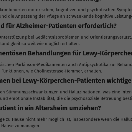
kombinierten motorischen, kognitiven und psychotischen Symptom
t und die Anpassung der Pflege an schwankende kognitive Leistun
d für Alzheimer-Patienten erforderlich?
 Unterstützung bei Gedächtnisproblemen und Orientierungsverlust
tändigkeit so weit wie möglich erhalten.
mentösen Behandlungen für Lewy-Körperchen
sischen Parkinson-Medikamenten auch Antipsychotika zur Behand
 Funktionen, wie Cholinesterase-Hemmer, erhalten.
n bei Lewy-Körperchen-Patienten wichtiger 
ken Stimmungsschwankungen und Halluzinationen, was eine intens
und emotionale Instabilität, die die psychosoziale Betreuung bes
tient in ein Altersheim umziehen?
lege zu Hause nicht mehr möglich ist, insbesondere wenn die Hal
u Hause zu managen.