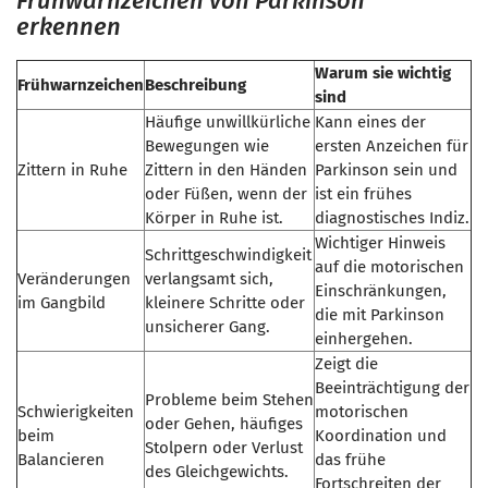
Frühwarnzeichen von Parkinson
erkennen
Warum sie wichtig
Frühwarnzeichen
Beschreibung
sind
Häufige unwillkürliche
Kann eines der
Bewegungen wie
ersten Anzeichen für
Zittern in Ruhe
Zittern in den Händen
Parkinson sein und
oder Füßen, wenn der
ist ein frühes
Körper in Ruhe ist.
diagnostisches Indiz.
Wichtiger Hinweis
Schrittgeschwindigkeit
auf die motorischen
Veränderungen
verlangsamt sich,
Einschränkungen,
im Gangbild
kleinere Schritte oder
die mit Parkinson
unsicherer Gang.
einhergehen.
Zeigt die
Beeinträchtigung der
Probleme beim Stehen
Schwierigkeiten
motorischen
oder Gehen, häufiges
beim
Koordination und
Stolpern oder Verlust
Balancieren
das frühe
des Gleichgewichts.
Fortschreiten der