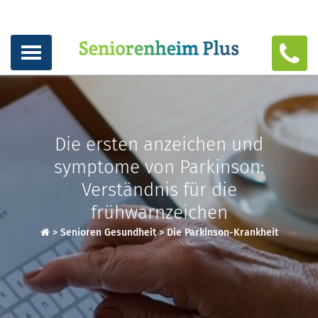
Die ersten anzeichen und
symptome von Parkinson:
Verständnis für die
frühwarnzeichen
>
Senioren Gesundheit
>
Die Parkinson-Krankheit