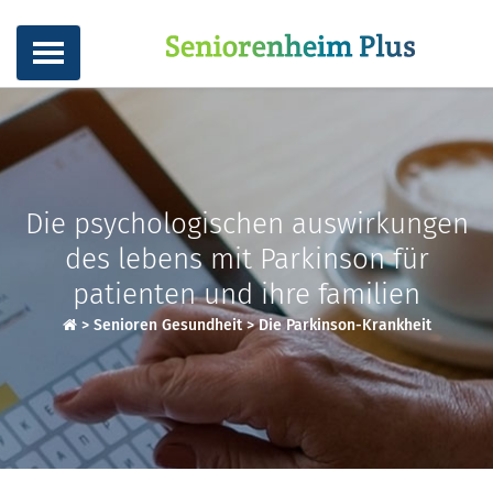
Die psychologischen auswirkungen
des lebens mit Parkinson für
patienten und ihre familien
>
Senioren Gesundheit
>
Die Parkinson-Krankheit