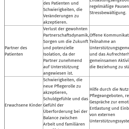
Entlastungsangebot
des Patienten und
regelmäßige Pausen
Schwierigkeiten, die
Stressbewältigung.
Veränderungen zu
akzeptieren.
Verlust der gewohnten
Partnerschaftsdynamik,
Offene Kommunikat
Sorgen um die Zukunft
Teilnahme an
Partner des
und potenzielle
Unterstützungsgeme
Patienten
Isolation, da der
und das Aufrechter
Partner zunehmend
gemeinsamen Aktivi
auf Unterstützung
die Beziehung zu st
angewiesen ist.
Schwierigkeiten, die
neue Pflegerolle zu
Hilfe durch die Nut
akzeptieren,
Pflegeangeboten, r
Schuldgefühle und das
Gespräche zur emot
Erwachsene Kinder
Gefühl der
Entlastung und Ein
Überforderung bei der
von externen
Balance zwischen
Unterstützungssyst
Arbeit und familiären