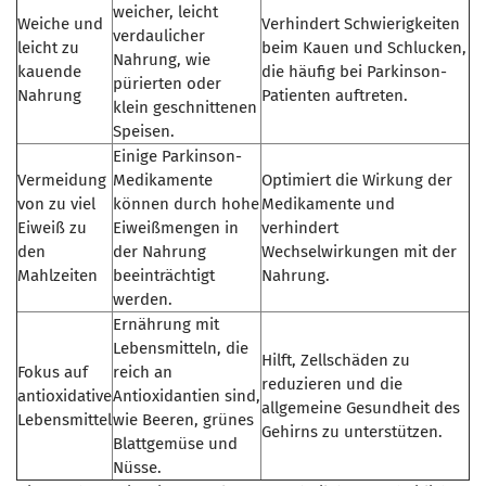
weicher, leicht
Weiche und
Verhindert Schwierigkeiten
verdaulicher
leicht zu
beim Kauen und Schlucken,
Nahrung, wie
kauende
die häufig bei Parkinson-
pürierten oder
Nahrung
Patienten auftreten.
klein geschnittenen
Speisen.
Einige Parkinson-
Vermeidung
Medikamente
Optimiert die Wirkung der
von zu viel
können durch hohe
Medikamente und
Eiweiß zu
Eiweißmengen in
verhindert
den
der Nahrung
Wechselwirkungen mit der
Mahlzeiten
beeinträchtigt
Nahrung.
werden.
Ernährung mit
Lebensmitteln, die
Hilft, Zellschäden zu
Fokus auf
reich an
reduzieren und die
antioxidative
Antioxidantien sind,
allgemeine Gesundheit des
Lebensmittel
wie Beeren, grünes
Gehirns zu unterstützen.
Blattgemüse und
Nüsse.