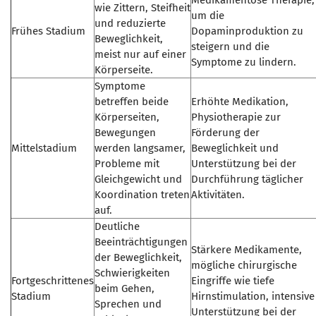
Medikamentöse Therapie,
wie Zittern, Steifheit
um die
und reduzierte
Frühes Stadium
Dopaminproduktion zu
Beweglichkeit,
steigern und die
meist nur auf einer
Symptome zu lindern.
Körperseite.
Symptome
betreffen beide
Erhöhte Medikation,
Körperseiten,
Physiotherapie zur
Bewegungen
Förderung der
Mittelstadium
werden langsamer,
Beweglichkeit und
Probleme mit
Unterstützung bei der
Gleichgewicht und
Durchführung täglicher
Koordination treten
Aktivitäten.
auf.
Deutliche
Beeinträchtigungen
Stärkere Medikamente,
der Beweglichkeit,
mögliche chirurgische
Schwierigkeiten
Fortgeschrittenes
Eingriffe wie tiefe
beim Gehen,
Stadium
Hirnstimulation, intensive
Sprechen und
Unterstützung bei der