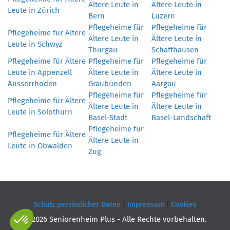
Ältere Leute in
Ältere Leute in
Leute in Zürich
Bern
Luzern
Pflegeheime für
Pflegeheime für
Pflegeheime für Ältere
Ältere Leute in
Ältere Leute in
Leute in Schwyz
Thurgau
Schaffhausen
Pflegeheime für Ältere
Pflegeheime für
Pflegeheime für
Leute in Appenzell
Ältere Leute in
Ältere Leute in
Ausserrhoden
Graubünden
Aargau
Pflegeheime für
Pflegeheime für
Pflegeheime für Ältere
Ältere Leute in
Ältere Leute in
Leute in Solothurn
Basel-Stadt
Basel-Landschaft
Pflegeheime für
Pflegeheime für Ältere
Ältere Leute in
Leute in Obwalden
Zug
Schutz persönlicher Daten
|
Impressum
|
Cookies
© 2026 Seniorenheim Plus - Alle Rechte vorbehalten.