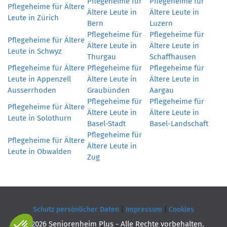
Pflegeheime für
Pflegeheime für
Pflegeheime für Ältere
Ältere Leute in
Ältere Leute in
Leute in Zürich
Bern
Luzern
Pflegeheime für
Pflegeheime für
Pflegeheime für Ältere
Ältere Leute in
Ältere Leute in
Leute in Schwyz
Thurgau
Schaffhausen
Pflegeheime für Ältere
Pflegeheime für
Pflegeheime für
Leute in Appenzell
Ältere Leute in
Ältere Leute in
Ausserrhoden
Graubünden
Aargau
Pflegeheime für
Pflegeheime für
Pflegeheime für Ältere
Ältere Leute in
Ältere Leute in
Leute in Solothurn
Basel-Stadt
Basel-Landschaft
Pflegeheime für
Pflegeheime für Ältere
Ältere Leute in
Leute in Obwalden
Zug
Schutz persönlicher Daten
|
Impressum
|
Cookies
© 2026 Seniorenheim Plus - Alle Rechte vorbehalten.