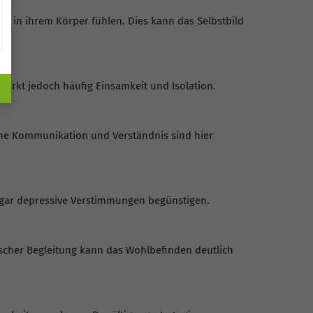
r in ihrem Körper fühlen. Dies kann das Selbstbild
tärkt jedoch häufig Einsamkeit und Isolation.
fene Kommunikation und Verständnis sind hier
ogar depressive Verstimmungen begünstigen.
ischer Begleitung kann das Wohlbefinden deutlich