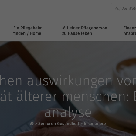
Ein Pflegeheim
Mit einer Pflegeperson
Finanz
finden / Home
zu Hause leben
Anspr
chen auswirkungen von
tät älterer menschen: 
analyse
>
Senioren Gesundheit
>
Inkontinenz