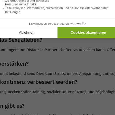
orrufen und dazu führen, dass sich ältere Menschen weniger siche
ne sozial zurück?
n, dass soziale Aktivitäten vermieden werden. Dieser Rückzug vers
das Sexualleben?
 Spannungen und Distanz in Partnerschaften verursachen kann. Of
verstärken?
onal belastend sein. Dies kann Stress, innere Anspannung und s
Inkontinenz verbessert werden?
lung, Beckenbodentraining, sozialer Unterstützung und psycholog
 gibt es?