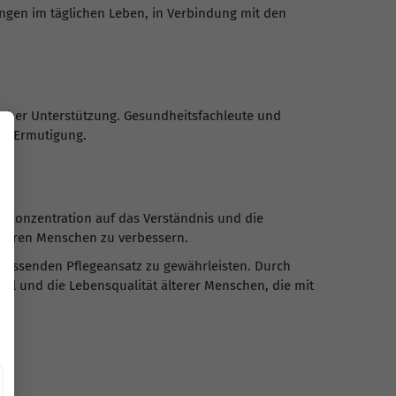
gen im täglichen Leben, in Verbindung mit den
cher Unterstützung. Gesundheitsfachleute und
er Ermutigung.
e Konzentration auf das Verständnis und die
älteren Menschen zu verbessern.
fassenden Pflegeansatz zu gewährleisten. Durch
ühl und die Lebensqualität älterer Menschen, die mit