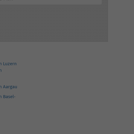
in Luzern
n
in Aargau
n Basel-