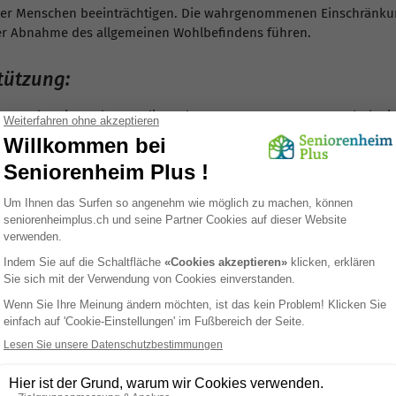
erer Menschen beeinträchtigen. Die wahrgenommenen Einschränkun
er Abnahme des allgemeinen Wohlbefindens führen.
tützung:
on Inkontinenz betont die Bedeutung angemessener psychologis
r Bereitstellung von Beratung, aufmerksamem Zuhören und positiv
serung der lebensqualität:
g sollte physische, emotionale und soziale Lösungen umfassen. Di
signifikant dazu beitragen, die Lebensqualität der betroffenen 
n Auswirkungen von Inkontinenz zu berücksichtigen, um einen um
stützung können wir dazu beitragen, die Würde, das Selbstwertgef
en.
nkontinenz
wertgefühl beeinträchtigen?