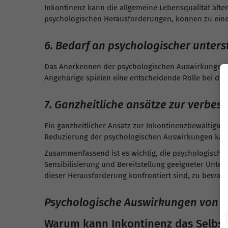
Inkontinenz kann die allgemeine Lebensqualität ält
psychologischen Herausforderungen, können zu ein
6. Bedarf an psychologischer unters
Das Anerkennen der psychologischen Auswirkungen v
Angehörige spielen eine entscheidende Rolle bei de
7. Ganzheitliche ansätze zur verbes
Ein ganzheitlicher Ansatz zur Inkontinenzbewältigun
Reduzierung der psychologischen Auswirkungen kann 
Zusammenfassend ist es wichtig, die psychologische
Sensibilisierung und Bereitstellung geeigneter Unter
dieser Herausforderung konfrontiert sind, zu bewahr
Psychologische Auswirkungen von I
Warum kann Inkontinenz das Selbst