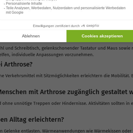
 Alltag in der Küche?
n Druck auf Hände und Handgelenke. Stellen Sie häufig verwende
chen mit Arthrose optimiert werden?
Stuhl und Schreibtisch, gelenkschonender Tastatur und Maus so
elfen, individuelle Anpassungen vorzunehmen.
i Arthrose?
e Verkehrsmittel mit Sitzmöglichkeiten erleichtern die Mobilität
 Menschen mit Arthrose zugänglich gestaltet 
d ohne unnötige Treppen oder Hindernisse. Aktivitäten sollten in
n Alltag erleichtern?
 Gelenke entlasten. Wärmeanwendungen wie Wärmekissen oder wa