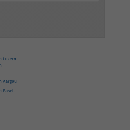
in Luzern
n
in Aargau
n Basel-