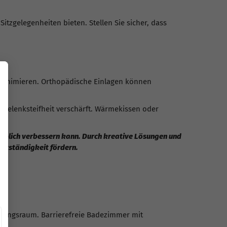
Sitzgelegenheiten bieten. Stellen Sie sicher, dass
 minimieren. Orthopädische Einlagen können
Gelenksteifheit verschärft. Wärmekissen oder
eblich verbessern kann. Durch kreative Lösungen und
bstständigkeit fördern.
egungsraum. Barrierefreie Badezimmer mit