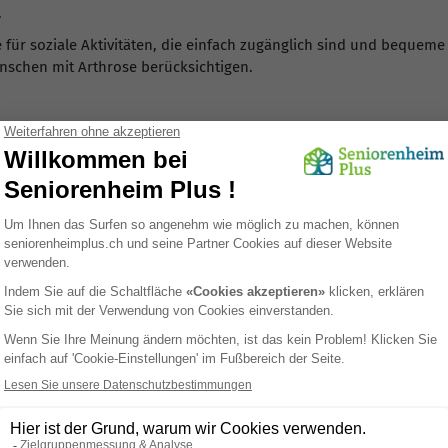
.
e für soziale Aktivitäten, die einfach zugänglich sind und bequeme 
enschen mit Arthrose berücksichtigen.
ueme und gut sitzende Schuhe, um den Druck auf die Gelenke zu
hme Raumtemperatur aufrecht, um zu verhindern, dass Kälte die 
ng beitragen.
g der Umgebung für Menschen mit Arthrose ihr tägliches Leben erh
ume geschaffen werden, die die Mobilität, den Komfort und die Sel
Umgebung für Menschen mit Arthrose
 Person mit Arthrose anpassen?
erfallen wie dicke Teppiche und sorgen Sie für ausreichend Bew
erheit und Selbstständigkeit.