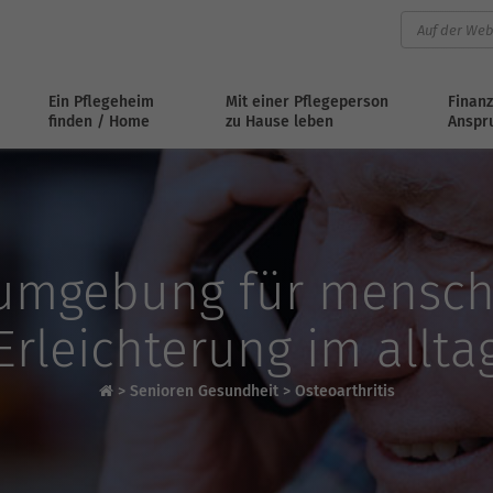
Ein Pflegeheim
Mit einer Pflegeperson
Finanz
finden / Home
zu Hause leben
Anspr
umgebung für mensche
Erleichterung im allta
>
Senioren Gesundheit
>
Osteoarthritis