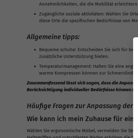
Annehmlichkeiten, die die Mobilität erleichtern
Zugängliche soziale aktivitäten: Wählen Sie Ort
diese Orte die spezifischen Bedürfnisse von M
Allgemeine tipps:
Bequeme schuhe: Entscheiden Sie sich für beq
zusätzliche Unterstützung bieten.
Temperaturmanagement: Halten Sie eine angene
warme Kompressen können zur Schmerzlinderu
Zusammenfassend lässt sich sagen, dass die Anpassun
Berücksichtigung individueller Bedürfnisse können Rä
Häufige Fragen zur Anpassung der 
Wie kann ich mein Zuhause für eine
Wählen Sie ergonomische Möbel, vermeiden Sie Stolp
Haltegriffen und rutschfesten Böden erhöhen die Sich