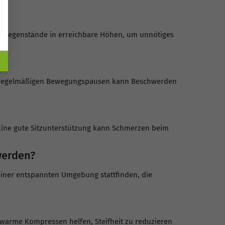
te Gegenstände in erreichbare Höhen, um unnötiges
wie regelmäßigen Bewegungspausen kann Beschwerden
. Eine gute Sitzunterstützung kann Schmerzen beim
werden?
 einer entspannten Umgebung stattfinden, die
rme Kompressen helfen, Steifheit zu reduzieren