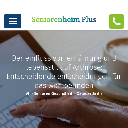
Der einfluss von ernährung und
lebensstil auf Arthrose:
Entscheidende entscheidungen für
das wohlbefinden
>
Senioren Gesundheit
>
Osteoarthritis