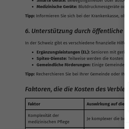
Smarte Geräte:
Bewegungsmelder oder automat
Medizinische Geräte:
Blutdruckmessgeräte oder
Tipp:
Informieren Sie sich bei der Krankenkasse, ob e
6. Unterstützung durch öffentliche
In der Schweiz gibt es verschiedene finanzielle Hilfe
Ergänzungsleistungen (EL):
Senioren mit gering
Spitex-Dienste:
Teilweise werden die Kosten f
Gemeindliche Förderungen:
Einige Gemeinden b
Tipp:
Recherchieren Sie bei Ihrer Gemeinde oder Ih
Faktoren, die die Kosten des Verble
Faktor
Auswirkung auf die 
Komplexität der
Je komplexer die benö
medizinischen Pflege