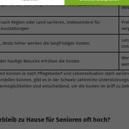
en an der Wohnung variieren je nach spezifischen
Wes
 nach Region oder Land variieren, insbesondere für
Pre
 Ausstattungen
ver
Lan
b, desto höher werden die langfristigen Kosten
Unt
Wen
der häufige Besuche erhöhen die Kosten
wen
 und können je nach Pflegebedarf und Lebenssituation stark variie
stellen können, gibt es in der Schweiz zahlreiche Unterstützung
ermöglichkeiten sind entscheidend, um die Kosten im Griff zu be
rbleib zu Hause für Senioren oft hoch?