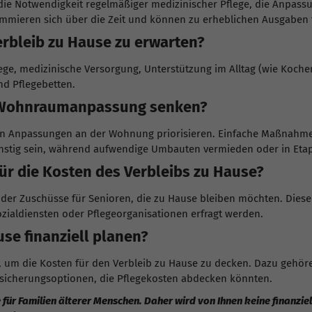
 die Notwendigkeit regelmäßiger medizinischer Pflege, die Anp
summieren sich über die Zeit und können zu erheblichen Ausgaben 
rbleib zu Hause zu erwarten?
ge, medizinische Versorgung, Unterstützung im Alltag (wie Koche
und Pflegebetten.
e Wohnraumanpassung senken?
en Anpassungen an der Wohnung priorisieren. Einfache Maßnahmen
ngünstig sein, während aufwendige Umbauten vermieden oder in E
für die Kosten des Verbleibs zu Hause?
g oder Zuschüsse für Senioren, die zu Hause bleiben möchten. Die
Sozialdiensten oder Pflegeorganisationen erfragt werden.
se finanziell planen?
nd, um die Kosten für den Verbleib zu Hause zu decken. Dazu gehör
rsicherungsoptionen, die Pflegekosten abdecken könnten.
 für Familien älterer Menschen. Daher wird von Ihnen keine finanzi