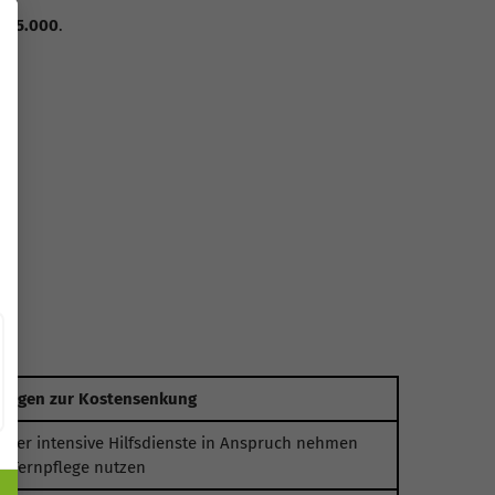
F 5.000
.
ungen zur Kostensenkung
iger intensive Hilfsdienste in Anspruch nehmen
r Fernpflege nutzen