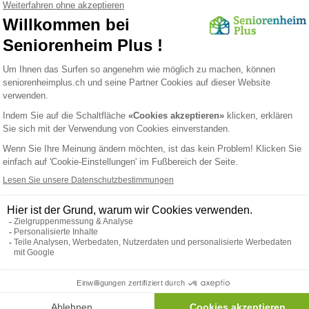
ische Lichtsysteme kosten ab
CHF 200 pro Gerät
.
 Sauerstoffgeräte kosten je nach Modell zwischen
CHF 100 und CH
in Zuschuss für medizinische Geräte möglich ist.
 Programme
n, die Familien bei den Kosten entlasten können.
er Rente können finanzielle Unterstützung beantragen.
ür Spitex-Dienste von der Krankenkasse übernommen.
ieten Zuschüsse für Hausanpassungen oder Pflegehilfen.
rem Kanton nach spezifischen Programmen.
ibs zu Hause für Senioren beeinflussen
Kosten
Lös
Wen
tigte Pflege, desto höher die Kosten
ode