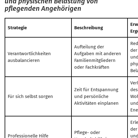
und physischen Belastung von
pflegenden Angehörigen
Erw
Strategie
Beschreibung
Erg
Red
Aufteilung der
der
Verantwortlichkeiten
Aufgaben mit anderen
un
ausbalancieren
Familienmitgliedern
phy
oder Fachkräften
Bel
Ver
Zeit für Entspannung
des
Für sich selbst sorgen
und persönliche
Woh
Aktivitäten einplanen
und
Ene
Erl
der
Pflege- oder
Professionelle Hilfe
un