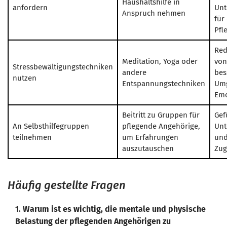
Haushaltshilfe in
anfordern
Unt
Anspruch nehmen
für
Pfl
Red
Meditation, Yoga oder
von
Stressbewältigungstechniken
andere
bes
nutzen
Entspannungstechniken
Umg
Emo
Beitritt zu Gruppen für
Gef
An Selbsthilfegruppen
pflegende Angehörige,
Unt
teilnehmen
um Erfahrungen
un
auszutauschen
Zug
Häufig gestellte Fragen
1.
Warum ist es wichtig, die mentale und physische
Belastung der pflegenden Angehörigen zu