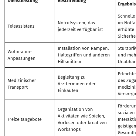
Dienstleistung
Beschreibung
Ergebnis
Schnelle 
Notrufsystem, das
im Notfa
Teleassistenz
jederzeit verfügbar ist
erhöhte
Sicherhe
Installation von Rampen,
Sturzprä
Wohnraum-
Haltegriffen und anderen
und meh
Anpassungen
Hilfsmitteln
Unabhän
Erleicht
Begleitung zu
Medizinischer
des Zuga
Arztterminen oder
Transport
medizini
Einkäufen
Versorg
Förderun
Organisation von
sozialen
Aktivitäten wie Spielen,
Freizeitangebote
Interakt
Vorlesen oder kreativen
geistige
Workshops
Gesundh