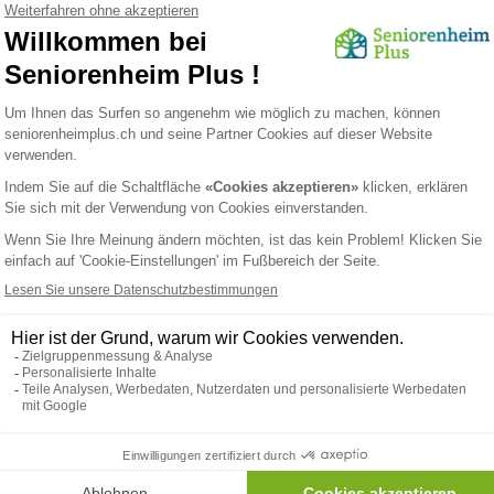
ie, Sozialarbeit und Freizeitgestaltung kombinieren.
iche Biografie und Wünsche der Bewohner berücksichtigen.
Räumen, grünen Innenhöfen und ergonomischen Einrichtungen.
wider: weg von reiner Versorgung, hin zu einem würdevollen, selb
stützung
en angebotenen Leistungen und dem gewählten Heimtyp ab.
kenkasse und dem Kanton übernommen.
rägt der Bewohner selbst.
erden, wenn Einkommen oder Rente nicht ausreichen.
ützungsprogrammen finden Sie auf der Seite des
Gesundheits- und 
ng