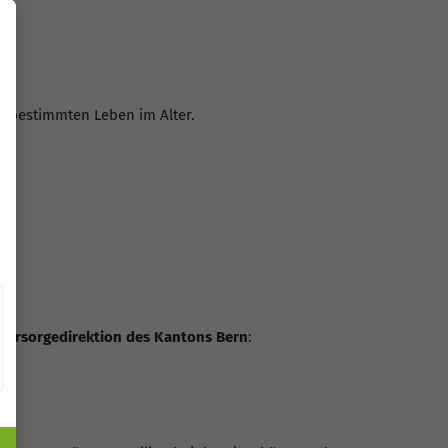
stbestimmten Leben im Alter.
Fürsorgedirektion des Kantons Bern
: