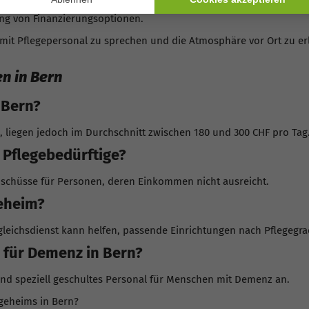
e ehrliche Analyse der Bedürfnisse. Beratungsstellen im Kanton B
ung von Finanzierungsoptionen.
, mit Pflegepersonal zu sprechen und die Atmosphäre vor Ort zu er
n in Bern
 Bern?
, liegen jedoch im Durchschnitt zwischen 180 und 300 CHF pro Tag
r Pflegebedürftige?
uschüsse für Personen, deren Einkommen nicht ausreicht.
geheim?
gleichsdienst kann helfen, passende Einrichtungen nach Pflegegra
e für Demenz in Bern?
 und speziell geschultes Personal für Menschen mit Demenz an.
egeheims in Bern?