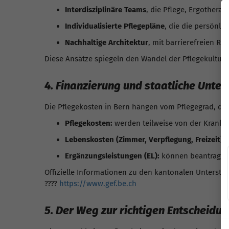
Interdisziplinäre Teams
, die Pflege, Ergotherap
Individualisierte Pflegepläne
, die die persönl
Nachhaltige Architektur
, mit barrierefreien 
Diese Ansätze spiegeln den Wandel der Pflegekultur 
4. Finanzierung und staatliche Unter
Die Pflegekosten in Bern hängen vom Pflegegrad, d
Pflegekosten:
werden teilweise von der Kran
Lebenskosten (Zimmer, Verpflegung, Freizeit):
t
Ergänzungsleistungen (EL):
können beantragt w
Offizielle Informationen zu den kantonalen Unterst
????
https://www.gef.be.ch
5. Der Weg zur richtigen Entscheidu