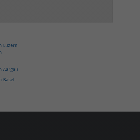
in Luzern
n
in Aargau
n Basel-