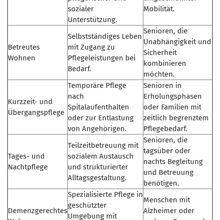
sozialer
Mobilität.
Unterstützung.
Senioren, die
Selbstständiges Leben
Unabhängigkeit und
Betreutes
mit Zugang zu
Sicherheit
Wohnen
Pflegeleistungen bei
kombinieren
Bedarf.
möchten.
Temporäre Pflege
Senioren in
nach
Erholungsphasen
Kurzzeit- und
Spitalaufenthalten
oder Familien mit
Übergangspflege
oder zur Entlastung
zeitlich begrenztem
von Angehörigen.
Pflegebedarf.
Senioren, die
Teilzeitbetreuung mit
tagsüber oder
Tages- und
sozialem Austausch
nachts Begleitung
Nachtpflege
und strukturierter
und Betreuung
Alltagsgestaltung.
benötigen.
Spezialisierte Pflege in
Menschen mit
geschützter
Demenzgerechtes
Alzheimer oder
Umgebung mit