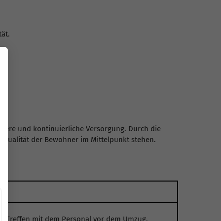
ät.
chere und kontinuierliche Versorgung. Durch die
squalität der Bewohner im Mittelpunkt stehen.
d Treffen mit dem Personal vor dem Umzug.