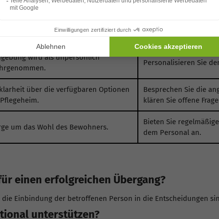
rbereitung.
ngel an sozialer Einbindung oder
Fördern Sie soziale Ak
tanz zur Familie.
gebung wird als unpersönlich
Personalisieren Sie d
hrgenommen.
klarheit über die verfügbaren Optionen
Besprechen Sie die an
 Pflegeheim.
klären Sie offene Frage
Bieten Sie regelmäßi
rge um das Wohl des Bewohners.
dem Personal an.
 für einen erfolgreichen Übergang?
 die Einbindung der betroffenen Person in die Entscheidungen si
ional unterstützen?