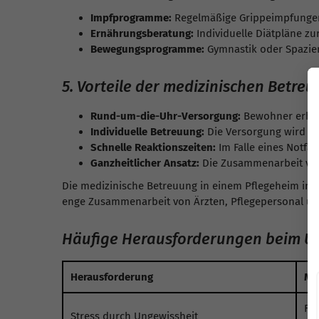
Impfprogramme:
Regelmäßige Grippeimpfungen
Ernährungsberatung:
Individuelle Diätpläne zu
Bewegungsprogramme:
Gymnastik oder Spazier
5. Vorteile der medizinischen Betre
Rund-um-die-Uhr-Versorgung:
Bewohner erhalt
Individuelle Betreuung:
Die Versorgung wird an
Schnelle Reaktionszeiten:
Im Falle eines Notfall
Ganzheitlicher Ansatz:
Die Zusammenarbeit ver
Die medizinische Betreuung in einem Pflegeheim in d
enge Zusammenarbeit von Ärzten, Pflegepersonal und
Häufige Herausforderungen beim Ü
Herausforderung
Mö
Fe
Stress durch Ungewissheit