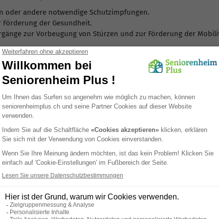
 oder andere notwendige Schutzimpfungen.
r Förderung der Gesundheit.
gänge zur Vorbeugung von Stürzen und zur Förderung der Mobilit
uung in Pflegeheimen
en jederzeit die notwendige Hilfe.
 die spezifischen Bedürfnisse jedes Einzelnen angepasst.
s ist das geschulte Personal sofort zur Stelle.
schiedener Fachbereiche sorgt für eine umfassende Betreuung.
er Schweiz ist hervorragend organisiert und gewährleistet eine si
 Therapeuten wird sichergestellt, dass die Gesundheit und Leben
bergang und ihre Lösungen
gliche Ursache
Lösung
hlende Gespräche oder Besuche zur
Planen Sie Besuche un