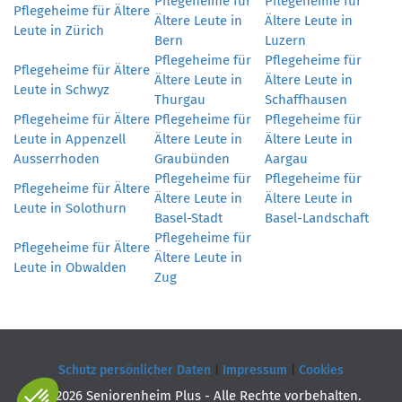
Pflegeheime für
Pflegeheime für
Pflegeheime für Ältere
Ältere Leute in
Ältere Leute in
Leute in Zürich
Bern
Luzern
Pflegeheime für
Pflegeheime für
Pflegeheime für Ältere
Ältere Leute in
Ältere Leute in
Leute in Schwyz
Thurgau
Schaffhausen
Pflegeheime für Ältere
Pflegeheime für
Pflegeheime für
Leute in Appenzell
Ältere Leute in
Ältere Leute in
Ausserrhoden
Graubünden
Aargau
Pflegeheime für
Pflegeheime für
Pflegeheime für Ältere
Ältere Leute in
Ältere Leute in
Leute in Solothurn
Basel-Stadt
Basel-Landschaft
Pflegeheime für
Pflegeheime für Ältere
Ältere Leute in
Leute in Obwalden
Zug
Schutz persönlicher Daten
|
Impressum
|
Cookies
© 2026 Seniorenheim Plus - Alle Rechte vorbehalten.