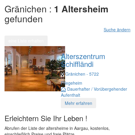
Gränichen :
1 Altersheim
gefunden
Suche ändern
eine Liste erhalten
Alterszentrum
Schiffländi
Gränichen - 5722
Pflegeheim
Dauerhafter / Vorübergehender
Aufenthalt
Mehr erfahren
Erleichtern Sie Ihr Leben !
Abrufen der Liste der altersheime in Aargau, kostenlos,
einschließlich Preise und freie Plätze