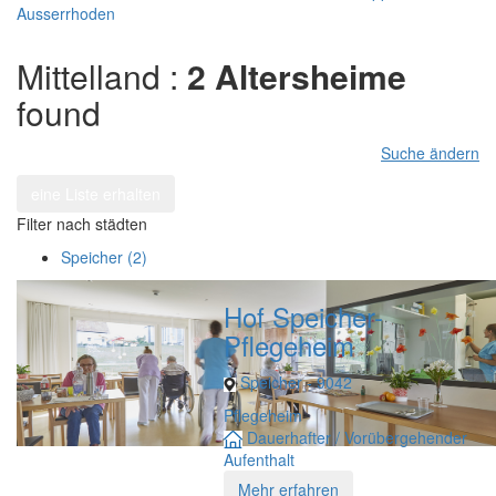
Ausserrhoden
Mittelland :
2 Altersheime
found
Suche ändern
eine Liste erhalten
Filter nach städten
Speicher (2)
Hof Speicher-
Pflegeheim
Speicher - 9042
Pflegeheim
Dauerhafter / Vorübergehender
Aufenthalt
Mehr erfahren