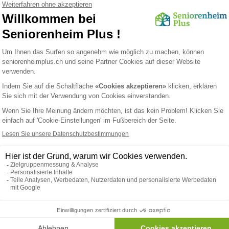
traktiven Ort für ältere Menschen macht, die Gemeinschaft und Unter
turelle und soziale Angebote
-Niedersimmental ist reich an Traditionen und bietet eine Vielzahl von k
ltungen und Aktivitäten, die das ganze Jahr über stattfinden. Von tradit
zu Kunsthandwerksmärkten und lokalen Musikveranstaltungen gibt es s
gesellschaftlichen Leben zu beteiligen und neue Bekanntschaften zu s
ltungen bieten nicht nur Unterhaltung, sondern auch die Möglichkeit, s
n und den Ortsansässigen zu vernetzen.
hinaus gibt es zahlreiche Vereine und Organisationen, die speziell auf
en älterer Menschen ausgerichtet sind. Diese Gemeinschaftsgruppen f
ion und bieten Unterstützung in verschiedenen Lebensbereichen, was f
barem Wert sein kann, die ein aktives und erfülltes Leben führen möc
on legt auch großen Wert auf Bildung und bietet Senioren zahlreiche M
ubilden oder neue Hobbys zu entdecken. Ob Sprachkurse, Computerku
sworkshops – das Bildungsangebot ist vielfältig und trägt dazu bei, 
ktiv bleiben.
 zur Natur ermöglicht es den Bewohnern, an einer Vielzahl von Freizeit
ehmen. Wanderwege, Nordic-Walking-Routen und die Möglichkeit zum R