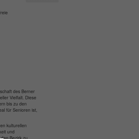
reie
schaft des Berner
ler Vielfalt. Diese
ern bis zu den
l für Senioren ist,
ten kulturellen
keit und
 den Bezirk zu