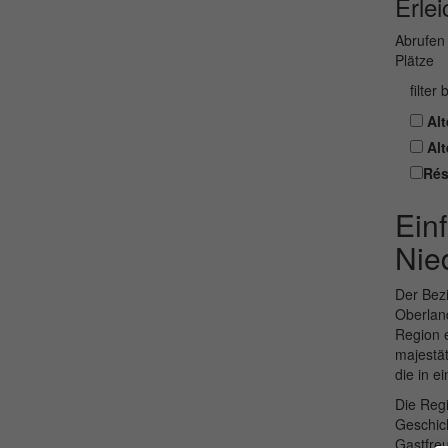
Erlei
Abrufen 
Plätze
filter
Alt
Alt
Rés
Ein
Nie
Der Bezi
Oberland
Region e
majestät
die in e
Die Regi
Geschich
Gastfreu