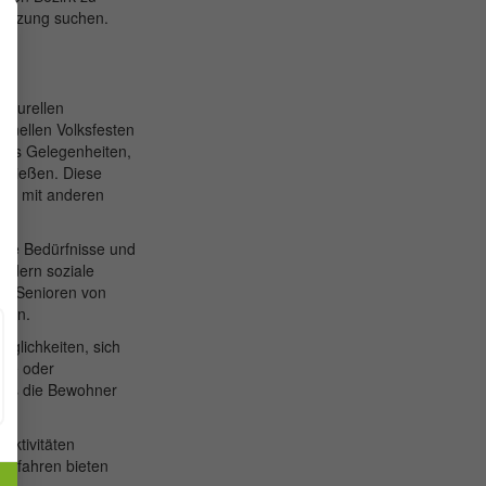
stützung suchen.
ulturellen
ionellen Volksfesten
tets Gelegenheiten,
chließen. Diese
ich mit anderen
 die Bedürfnisse und
ördern soziale
ür Senioren von
hten.
öglichkeiten, sich
rse oder
dass die Bewohner
aktivitäten
adfahren bieten