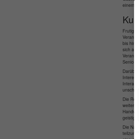
einem at
Kul
Frutigen
Veransta
bis hin 
sich am 
Veransta
Seniore
Darüber 
Interess
Interakt
unschätz
Die Regi
weiterz
Handwerk
geistig a
Die Nähe
teilzun