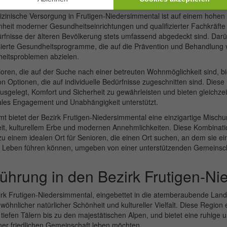
ellente Möglichkeit, fit zu bleiben und die frische Bergluft zu genießen.
zinische Versorgung in Frutigen-Niedersimmental ist auf einem hohen 
eit moderner Gesundheitseinrichtungen und qualifizierter Fachkräfte 
rfnisse der älteren Bevölkerung stets umfassend abgedeckt sind. Darü
sierte Gesundheitsprogramme, die auf die Prävention und Behandlung 
eitsproblemen abzielen.
oren, die auf der Suche nach einer betreuten Wohnmöglichkeit sind, bie
n Optionen, die auf individuelle Bedürfnisse zugeschnitten sind. Diese
usgelegt, Komfort und Sicherheit zu gewährleisten und bieten gleichze
ales Engagement und Unabhängigkeit unterstützt.
t bietet der Bezirk Frutigen-Niedersimmental eine einzigartige Mischu
it, kulturellem Erbe und modernen Annehmlichkeiten. Diese Kombinati
u einem idealen Ort für Senioren, die einen Ort suchen, an dem sie ein
s Leben führen können, umgeben von einer unterstützenden Gemeinsch
führung in den Bezirk Frutigen-N
rk Frutigen-Niedersimmental, eingebettet in die atemberaubende Lands
öhnlicher natürlicher Schönheit und kultureller Vielfalt. Diese Region er
tiefen Tälern bis zu den majestätischen Alpen, und bietet eine ruhige 
iner friedlichen Gemeinschaft leben möchten.