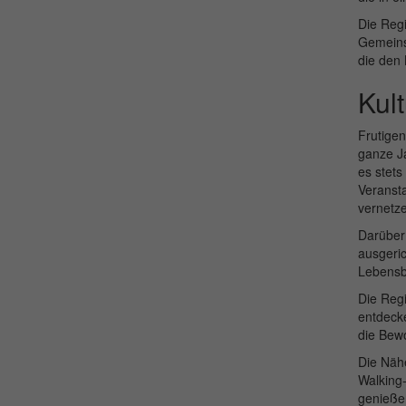
Die Regi
Gemeinsc
die den 
Kul
Frutigen
ganze Ja
es stets
Veransta
vernetz
Darüber 
ausgeric
Lebensbe
Die Regi
entdecke
die Bewo
Die Nähe
Walking-
genieße