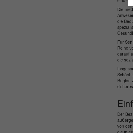
eine exz
Die medi
Anwesenh
die Bedü
speziali
Gesundh
Für Seni
Reihe vo
darauf a
die sozi
Insgesam
Schönhe
Region z
sichere
Ein
Der Bezi
außergew
von den 
die in e