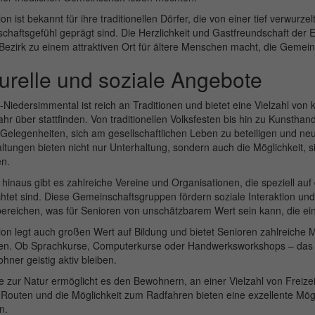
on ist bekannt für ihre traditionellen Dörfer, die von einer tief verwurz
haftsgefühl geprägt sind. Die Herzlichkeit und Gastfreundschaft der
Bezirk zu einem attraktiven Ort für ältere Menschen macht, die Gemei
turelle und soziale Angebote
-Niedersimmental ist reich an Traditionen und bietet eine Vielzahl von k
hr über stattfinden. Von traditionellen Volksfesten bis hin zu Kunsth
 Gelegenheiten, sich am gesellschaftlichen Leben zu beteiligen und n
ltungen bieten nicht nur Unterhaltung, sondern auch die Möglichkeit,
en.
hinaus gibt es zahlreiche Vereine und Organisationen, die speziell au
htet sind. Diese Gemeinschaftsgruppen fördern soziale Interaktion un
reichen, was für Senioren von unschätzbarem Wert sein kann, die ein 
on legt auch großen Wert auf Bildung und bietet Senioren zahlreiche 
n. Ob Sprachkurse, Computerkurse oder Handwerksworkshops – das Bild
hner geistig aktiv bleiben.
 zur Natur ermöglicht es den Bewohnern, an einer Vielzahl von Freize
Routen und die Möglichkeit zum Radfahren bieten eine exzellente Möglich
n.