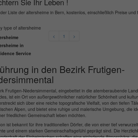
chtern Sie Ihr Leben !
der Liste der altersheime in Bern, kostenlos, einschließlich Preise und f
 by type of altersheime
<
1
>
ersheime
ersheime in
idence Service
führung in den Bezirk Frutigen-
dersimmental
rk Frutigen-Niedersimmental, eingebettet in die atemberaubende Land
es, ist ein Ort von außergewöhnlicher natürlicher Schönheit und kulturel
rstreckt sich über eine reiche topografische Vielfalt, von den tiefen Täl
ischen Alpen, und bietet eine ruhige und malerische Umgebung, die idea
iner friedlichen Gemeinschaft leben möchten.
on ist bekannt für ihre traditionellen Dörfer, die von einer tief verwurzel
te und einem starken Gemeinschaftsgefühl geprägt sind. Die Herzlich
ndschaft der Einheimischen schaffen eine einladende Atmosphäre, die