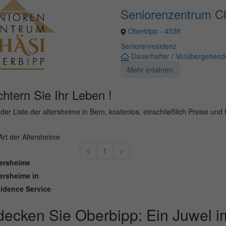
Seniorenzentrum C
Oberbipp - 4538
Seniorenresidenz
Dauerhafter / Vorübergehende
Mehr erfahren
chtern Sie Ihr Leben !
der Liste der altersheime in Bern, kostenlos, einschließlich Preise und f
Art der Altersheime
<
1
>
ersheime
ersheime in
idence Service
decken Sie Oberbipp: Ein Juwel 