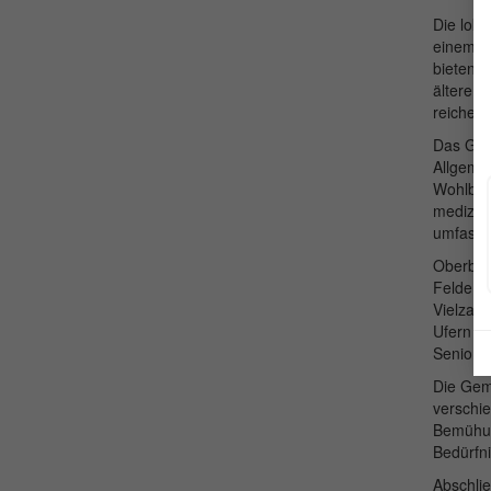
Die loka
einem e
bieten r
älteren 
reichen 
Das Ges
Allgeme
Wohlbef
medizini
umfassen
Oberbipp
Felder b
Vielzahl
Ufern de
Seniore
Die Geme
verschi
Bemühung
Bedürfn
Abschlie