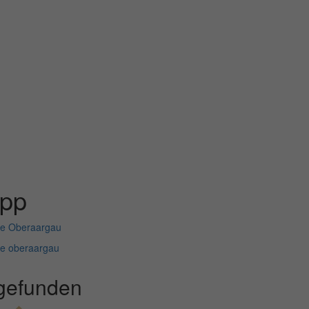
ipp
me Oberaargau
me oberaargau
gefunden