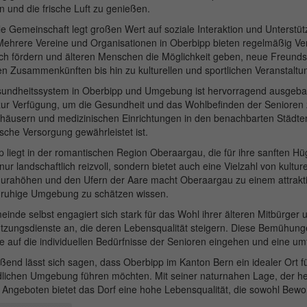
 und die frische Luft zu genießen.
le Gemeinschaft legt großen Wert auf soziale Interaktion und Unterstü
ehrere Vereine und Organisationen in Oberbipp bieten regelmäßig Vera
h fördern und älteren Menschen die Möglichkeit geben, neue Freundsch
en Zusammenkünften bis hin zu kulturellen und sportlichen Veranstaltu
undheitssystem in Oberbipp und Umgebung ist hervorragend ausgebaut
zur Verfügung, um die Gesundheit und das Wohlbefinden der Senioren 
äusern und medizinischen Einrichtungen in den benachbarten Städten 
sche Versorgung gewährleistet ist.
 liegt in der romantischen Region Oberaargau, die für ihre sanften Hü
t nur landschaftlich reizvoll, sondern bietet auch eine Vielzahl von kul
Jurahöhen und den Ufern der Aare macht Oberaargau zu einem attrakti
e ruhige Umgebung zu schätzen wissen.
inde selbst engagiert sich stark für das Wohl ihrer älteren Mitbürge
tzungsdienste an, die deren Lebensqualität steigern. Diese Bemühunge
ie auf die individuellen Bedürfnisse der Senioren eingehen und eine u
ßend lässt sich sagen, dass Oberbipp im Kanton Bern ein idealer Ort fü
dlichen Umgebung führen möchten. Mit seiner naturnahen Lage, der her
 Angeboten bietet das Dorf eine hohe Lebensqualität, die sowohl Bewo