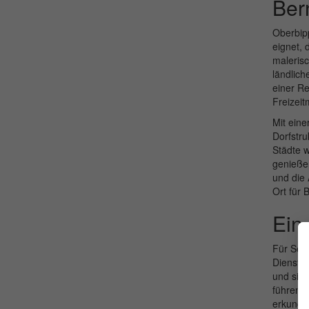
Ber
Oberbipp
eignet, 
malerisc
ländlich
einer Re
Freizeit
Mit eine
Dorfstr
Städte 
genieße
und die 
Ort für 
Ein 
Für Seni
Dienstle
und sic
führen.
erkunden