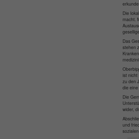
erkunden
Die loka
macht. M
Austausc
gesellig
Das Ges
stehen 
Krankenh
medizini
Oberbipp
ist nich
zu den 
die ein
Die Geme
Unterstü
wider, d
Abschlie
und frie
sozialen