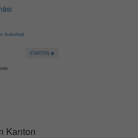
häsi
r Aufenthalt
STARTEN
reie
im Kanton