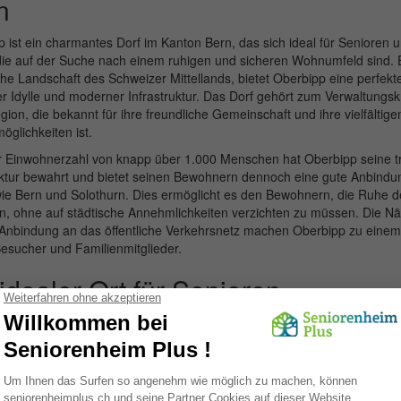
n
 ist ein charmantes Dorf im Kanton Bern, das sich ideal für Senioren u
die auf der Suche nach einem ruhigen und sicheren Wohnumfeld sind. E
he Landschaft des Schweizer Mittellands, bietet Oberbipp eine perfek
er Idylle und moderner Infrastruktur. Das Dorf gehört zum Verwaltungs
gion, die bekannt für ihre freundliche Gemeinschaft und ihre vielfältige
möglichkeiten ist.
r Einwohnerzahl von knapp über 1.000 Menschen hat Oberbipp seine tra
uktur bewahrt und bietet seinen Bewohnern dennoch eine gute Anbindu
wie Bern und Solothurn. Dies ermöglicht es den Bewohnern, die Ruhe 
n, ohne auf städtische Annehmlichkeiten verzichten zu müssen. Die N
Anbindung an das öffentliche Verkehrsnetz machen Oberbipp zu einem 
Besucher und Familienmitglieder.
idealer Ort für Senioren
oren, die eine altersgerechte Umgebung suchen, bietet Oberbipp eine 
istungen und Einrichtungen, die speziell auf ihre Bedürfnisse zugeschni
here Umgebung ermöglicht es älteren Menschen, ein unabhängiges und
 Zahlreiche Spazier- und Wanderwege in der Umgebung laden dazu ein,
 und die frische Luft zu genießen.