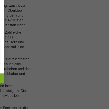
zung, was sie zu
en in Oberbipp
sch fördern und
ese Aktivitäten
 Veranstaltungen.
t. Zahlreiche
 und das
nkenhäusern und
Bedarfsfall eine
gel und fruchtbaren
etet auch eine
en Jurahöhen und den
turliebhaber und
nd bietet
tät steigern. Diese
ndividuellen
 Senioren ist, die