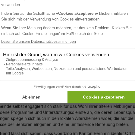
le Gemeinschaft legt großen Wert auf soziale Interaktion und Unterstüt
inladenden Ort für Senioren macht. Mehrere Vereine und Organisation
egelmäßig Veranstaltungen und Aktivitäten an, die den sozialen Austau
Menschen die Möglichkeit geben, neue Freundschaften zu schließen. Di
von geselligen Zusammenkünften bis hin zu kulturellen und sportlichen
undheitssystem in Oberbipp und Umgebung ist hervorragend ausgebau
inmediziner sowie Fachärzte stehen zur Verfügung, um die Gesundheit
inden der Senioren zu gewährleisten. Die Nähe zu renommierten Kra
schen Einrichtungen in den benachbarten Städten sorgt dafür, dass im 
de medizinische Versorgung gewährleistet ist.
 liegt in der romantischen Region Oberaargau, die für ihre sanften Hü
ekannt ist. Diese Region ist nicht nur landschaftlich reizvoll, sondern bi
 von kulturellen und historischen Sehenswürdigkeiten. Die Nähe zu d
r Aare macht Oberaargau zu einem attraktiven Erholungsgebiet für Na
n, die eine ruhige Umgebung zu schätzen wissen.
inde selbst engagiert sich stark für das Wohl ihrer älteren Mitbürger u
edene Programme und Unterstützungsdienste an, die deren Lebensquali
en spiegeln sich auch in den lokalen Altersheimen wider, die auf die i
isse der Senioren eingehen und eine umfassende Betreuung bieten.
ßend lässt sich sagen, dass Oberbipp im Kanton Bern ein idealer Ort für