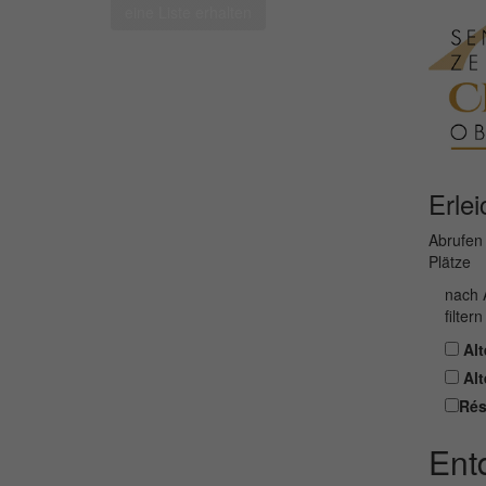
eine Liste erhalten
Erlei
Abrufen 
Plätze
nach 
filtern
Alt
Alt
Rés
Ent