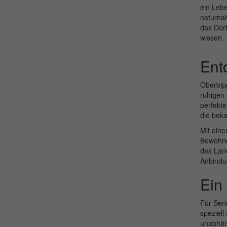
ein Lebe
naturnah
das Dorf
wissen.
Ent
Oberbipp
ruhigen 
perfekte
die beka
Mit eine
Bewohne
des Lan
Anbindun
Ein 
Für Seni
speziell
unabhän