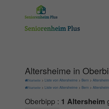
Altersheime in Oberb
>
Liste von Altersheime
>
Bern
>
Altershei
Startseite
>
Liste von Altersheime
>
Bern
>
Altershei
Startseite
Oberbipp :
1 Altersheim