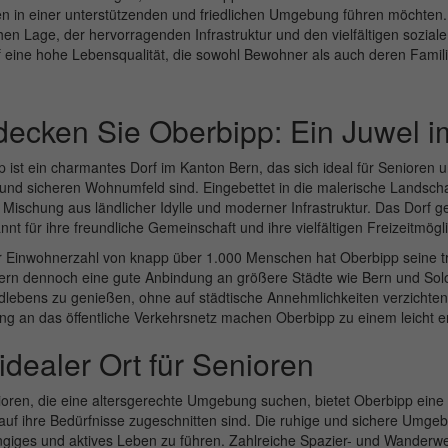
n in einer unterstützenden und friedlichen Umgebung führen möchten. 
en Lage, der hervorragenden Infrastruktur und den vielfältigen sozial
 eine hohe Lebensqualität, die sowohl Bewohner als auch deren Famil
decken Sie Oberbipp: Ein Juwel 
 ist ein charmantes Dorf im Kanton Bern, das sich ideal für Senioren 
und sicheren Wohnumfeld sind. Eingebettet in die malerische Landschaf
 Mischung aus ländlicher Idylle und moderner Infrastruktur. Das Dorf 
nnt für ihre freundliche Gemeinschaft und ihre vielfältigen Freizeitmögli
r Einwohnerzahl von knapp über 1.000 Menschen hat Oberbipp seine trad
rn dennoch eine gute Anbindung an größere Städte wie Bern und Solo
dlebens zu genießen, ohne auf städtische Annehmlichkeiten verzichte
g an das öffentliche Verkehrsnetz machen Oberbipp zu einem leicht er
idealer Ort für Senioren
oren, die eine altersgerechte Umgebung suchen, bietet Oberbipp eine V
 auf ihre Bedürfnisse zugeschnitten sind. Die ruhige und sichere Umge
giges und aktives Leben zu führen. Zahlreiche Spazier- und Wanderwe