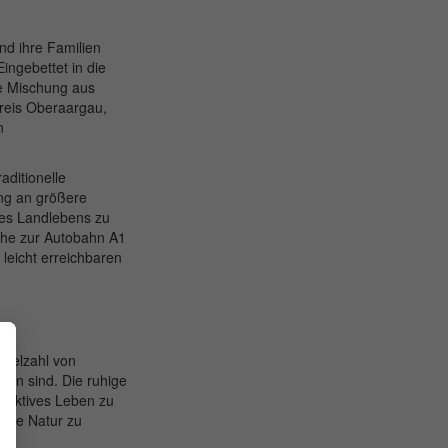
nd ihre Familien
ingebettet in die
te Mischung aus
kreis Oberaargau,
n
ditionelle
ng an größere
des Landlebens zu
ähe zur Autobahn A1
leicht erreichbaren
Vielzahl von
tten sind. Die ruhige
 aktives Leben zu
 die Natur zu