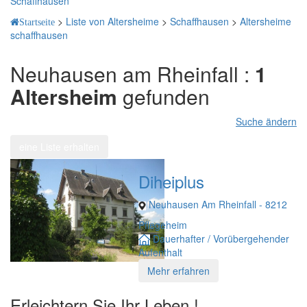
Schaffhausen
>
Liste von Altersheime
>
Schaffhausen
>
Altersheime
Startseite
schaffhausen
Neuhausen am Rheinfall :
1
Altersheim
gefunden
Suche ändern
eine Liste erhalten
Diheiplus
Neuhausen Am Rheinfall - 8212
Pflegeheim
Dauerhafter / Vorübergehender
Aufenthalt
Mehr erfahren
Erleichtern Sie Ihr Leben !