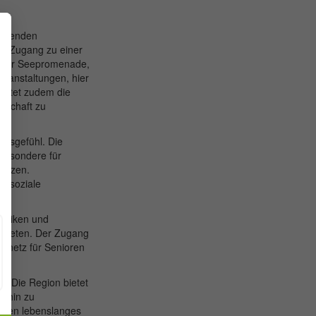
rragenden
ben Zugang zu einer
ng der Seepromenade,
eranstaltungen, hier
bietet zudem die
ndschaft zu
ftsgefühl. Die
sbesondere für
hätzen.
e soziale
liniken und
anbieten. Der Zugang
itsnetz für Senioren
h. Die Region bietet
s hin zu
ieten lebenslanges