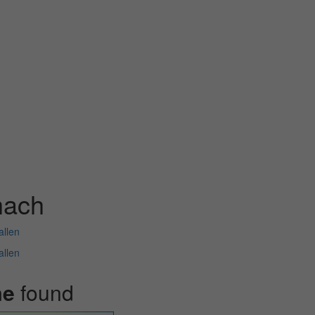
hach
allen
allen
me
found