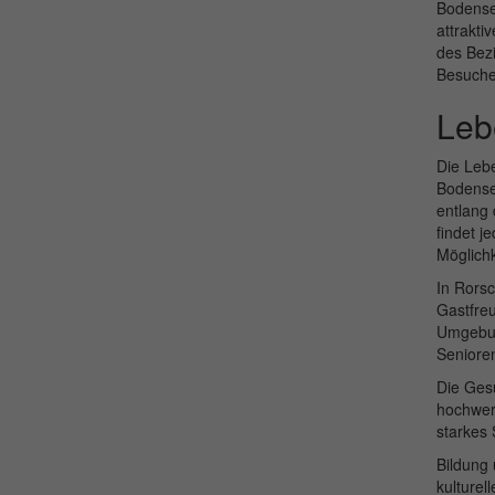
Bodense
attrakti
des Bezi
Besucher
Leb
Die Lebe
Bodensee
entlang 
findet j
Möglichk
In Rors
Gastfreu
Umgebun
Senioren
Die Gesu
hochwert
starkes 
Bildung 
kulturel