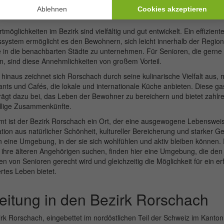
das Senioren ermöglicht, ihre Interessen und Fähigkeiten in einem a
entwickeln.
tmöglichkeiten im Bezirk sind vielfältig und gut entwickelt. Ein effiziente
system ermöglicht es den Bewohnern, sich leicht innerhalb der Regio
e in die benachbarten Städte zu unternehmen. Für Senioren, die gern
, sind diese Annehmlichkeiten von großem Vorteil.
hinaus zeichnet sich Rorschach durch seine kulinarische Vielfalt aus, m
nts und Cafés, die lokale und internationale Küche anbieten. Diese g
 trägt dazu bei, das Leben der Bewohner zu bereichern und bietet zahl
ellige Zusammenkünfte.
t ist der Bezirk Rorschach ein Ort, der eine ausgewogene Lebensweise
ion aus natürlicher Schönheit, kultureller Bereicherung und starker Ge
 eine Umgebung, in der sie sich wohlfühlen und aktiv bleiben können. 
r ihre älteren Angehörigen suchen, finden hier eine Umgebung, die de
 von Senioren gerecht wird und gleichzeitig die Möglichkeit für ein erf
rtes Leben bietet.
leitung in den Bezirk Rorschach
rk Rorschach, eingebettet im nordöstlichen Teil der Schweiz im Kanton 