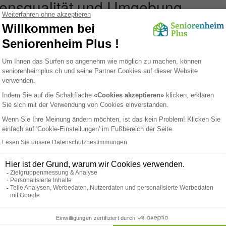
ensqualität und Umgebung
nsqualität im Bezirk Rorschach ist hoch, nicht zuletzt dank der hervo
uktur und der klaren Luft des Bodensees. Senioren, die hier leben, ha
 von Freizeitmöglichkeiten. Sei es ein gemütlicher Spaziergang entla
ch in einem der charmanten Parks oder die Teilnahme an kulturellen V
eder etwas, das seinem Geschmack entspricht. Die Nähe zu den Alpen 
eit für Ausflüge und die Möglichkeit, die eindrucksvolle Schweizer La
n.
chach und den umliegenden Gemeinden gibt es ein starkes Gemeinscha
 sind bekannt für ihre Gastfreundschaft und Hilfsbereitschaft, was in
 von Vorteil ist, die eine unterstützende und freundliche Umgebung sc
ßige lokale Veranstaltungen und Märkte fördern das Mitmachen und di
ion, was Senioren hilft, sich aktiv und eingebunden zu fühlen.
ndheitsversorgung im Bezirk Rorschach ist erstklassig mit mehreren K
sierten Einrichtungen, die hochwertige medizinische Dienstleistungen 
inischer Versorgung ist einfach und effizient, was ein starkes Sicherhe
 Familien darstellt.
und Kultur sind ebenfalls wichtige Bestandteile des Lebens in Rorschac
tes Spektrum an kulturellen Veranstaltungen, von Kunstausstellungen bi
tivals und Theatervorstellungen. Bibliotheken und Volkshochschulen b