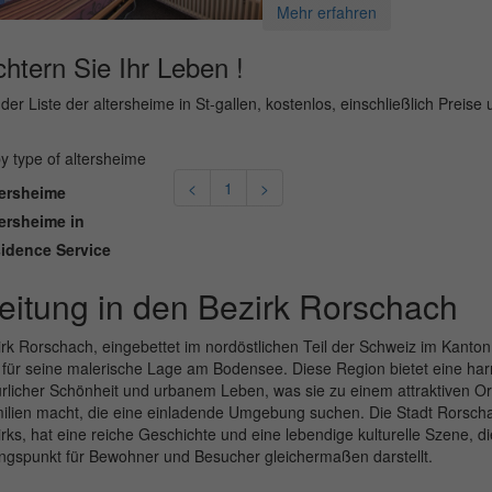
Mehr erfahren
chtern Sie Ihr Leben !
der Liste der altersheime in St-gallen, kostenlos, einschließlich Preise 
 by type of altersheime
<
1
>
ersheime
ersheime in
idence Service
leitung in den Bezirk Rorschach
rk Rorschach, eingebettet im nordöstlichen Teil der Schweiz im Kanton S
 für seine malerische Lage am Bodensee. Diese Region bietet eine h
rlicher Schönheit und urbanem Leben, was sie zu einem attraktiven Or
milien macht, die eine einladende Umgebung suchen. Die Stadt Rorsch
rks, hat eine reiche Geschichte und eine lebendige kulturelle Szene, d
ngspunkt für Bewohner und Besucher gleichermaßen darstellt.