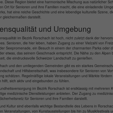
e. Diese Region bietet eine harmonische Mischung aus natürlicher S
ven Ort für Senioren und ihre Familien macht, die eine einladende Um
rks, hat eine reiche Geschichte und eine lebendige kulturelle Szene,
 gleichermaßen darstellt.
ensqualität und Umgebung
nsqualität im Bezirk Rorschach ist hoch, nicht zuletzt dank der hervorr
s. Senioren, die hier leben, haben Zugang zu einer Vielzahl von Freiz
der Seepromenade, ein Besuch in einem der charmanten Parks oder die
eder etwas, das seinem Geschmack entspricht. Die Nähe zu den Alpen b
eit, die eindrucksvolle Schweizer Landschaft zu genießen.
chach und den umliegenden Gemeinden gibt es ein starkes Gemeinschaf
ndschaft und Hilfsbereitschaft, was insbesondere für Senioren von Vorte
g schätzen. Regelmäßige lokale Veranstaltungen und Märkte fördern d
 hilft, sich aktiv und eingebunden zu fühlen.
ndheitsversorgung im Bezirk Rorschach ist erstklassig mit mehreren Kli
ige medizinische Dienstleistungen anbieten. Der Zugang zu medizinisch
Sicherheitsnetz für Senioren und ihre Familien darstellt.
und Kultur sind ebenfalls wichtige Bestandteile des Lebens in Rorschac
len Veranstaltungen, von Kunstausstellungen bis hin zu Musikfestivals 