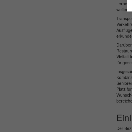
Lernen, 
weiterzu
Transpor
Verkehrs
Ausflüg
erkunden
Darüber 
Restaura
Vielfalt
für ges
Insgesam
Kombinat
Senioren
Platz fü
Wünschen
bereiche
Ein
Der Bezi