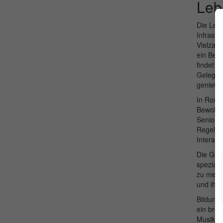
Leb
Die Lebe
Infrastr
Vielzahl
ein Besu
findet j
Gelegenh
genieße
In Rors
Bewohner
Senioren
Regelmä
Interakt
Die Gesu
speziali
zu mediz
und ihre
Bildung 
ein brei
Musikfes