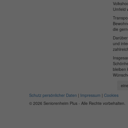
Volkshoc
Umfeld w
Transpor
Bewohner
die ger
Darüber 
und inte
zahlrei
Insgesam
Schönhei
bleiben 
Wünschen
eine
Schutz persönlicher Daten
|
Impressum
|
Cookies
© 2026 Seniorenheim Plus - Alle Rechte vorbehalten.