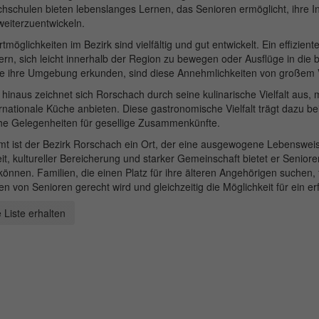
hschulen bieten lebenslanges Lernen, das Senioren ermöglicht, ihre 
eiterzuentwickeln.
tmöglichkeiten im Bezirk sind vielfältig und gut entwickelt. Ein effizie
n, sich leicht innerhalb der Region zu bewegen oder Ausflüge in die
ne ihre Umgebung erkunden, sind diese Annehmlichkeiten von großem V
hinaus zeichnet sich Rorschach durch seine kulinarische Vielfalt aus, m
rnationale Küche anbieten. Diese gastronomische Vielfalt trägt dazu b
che Gelegenheiten für gesellige Zusammenkünfte.
t ist der Bezirk Rorschach ein Ort, der eine ausgewogene Lebensweise
t, kultureller Bereicherung und starker Gemeinschaft bietet er Seniore
können. Familien, die einen Platz für ihre älteren Angehörigen suchen
 von Senioren gerecht wird und gleichzeitig die Möglichkeit für ein erf
 Liste erhalten