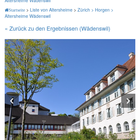
Altersheime Wädenswil
>
Liste von Altersheime
>
Zürich >
Horgen >
Startseite
Altersheime Wädenswil
« Zurück zu den Ergebnissen (Wädenswil)