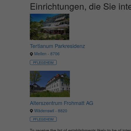
Einrichtungen, die Sie in
Tertianum Parkresidenz
Meilen - 8706
PFLEGEHEIM
Alterszentrum Frohmatt AG
Wädenswil - 8820
PFLEGEHEIM
To receive the list of establishments likely to be of int