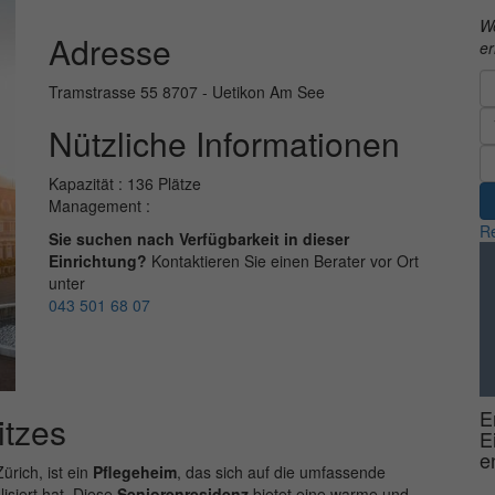
We
Adresse
er
Tramstrasse 55 8707 - Uetikon Am See
Nützliche Informationen
Kapazität : 136 Plätze
Management :
Re
Sie suchen nach Verfügbarkeit in dieser
Einrichtung?
Kontaktieren Sie einen Berater vor Ort
unter
043 501 68 07
E
tzes
E
e
rich, ist ein
Pflegeheim
, das sich auf die umfassende
isiert hat. Diese
Seniorenresidenz
bietet eine warme und