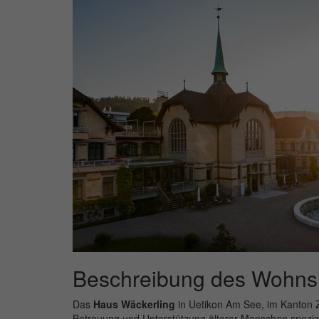
Beschreibung des Wohnsi
Das
Haus Wäckerling
in Uetikon Am See, im Kanton Zü
Betreuung und Unterstützung älterer Menschen spezial