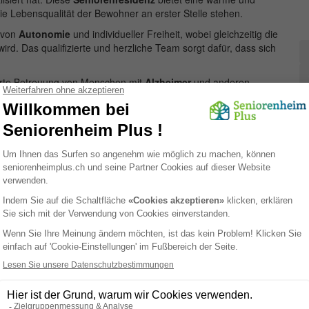
 Lebensqualität der Bewohner an erster Stelle stehen.
 von
Autonomie
und individueller Freiheit, wobei gleichzeitig die
wird. Das qualifizierte und herzliche Team sorgt dafür, dass sich
sierte Betreuung von Menschen mit
Alzheimer
und anderen
 und individuelle Therapieansätze werden die besonderen
ht es den Bewohnern, in einem familiären Umfeld zu leben und
nsame Mahlzeiten, kreative Aktivitäten und Ausflüge fördern
.
t nur eine atemberaubende Aussicht, sondern auch zahlreiche
Natur. Besuchen Sie das
Haus Wäckerling
und überzeugen Sie
eren Bewohnern bieten.
Paramedizinisch
Dienstleistungen