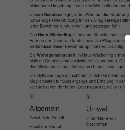
einladende Umgebung, in der das Wohlbefinden und die
Unsere
Residenz
legt großen Wert auf die Förderung
notwendige Unterstützung für den Alltag bereitgestellt 
jeder Bewohner rundum wohl und geborgen fühlt.
Das
Haus Wäckerling
ist bekannt für seine speziali
Formen der Demenz. Durch innovative Pflegekonzepte
Bedürfnisse dieser Bewohner optimal berücksichtigt.
Die
Wohngemeinschaft
im Haus Wäckerling ermöglic
aktiv an Gemeinschaftsaktivitäten teilzunehmen. Gemei
das Miteinander und stärken das Gemeinschaftsgefühl
Die idyllische Lage am schönen Zürichsee bietet nich
Möglichkeiten für Spaziergänge und Erholung in der 
sich selbst von der hohen Lebensqualität, die wir uns
Allgemein
Umwelt
Geschützte Einheit
In der Nähe von
Geschäften
Haustiere erlaubt