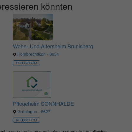
teressieren könnten
Wohn- Und Altersheim Brunisberg
Hombrechtikon - 8634
PFLEGEHEIM
Pflegeheim SONNHALDE
Grüningen - 8627
PFLEGEHEIM
erest to you directly by email, please complete the following