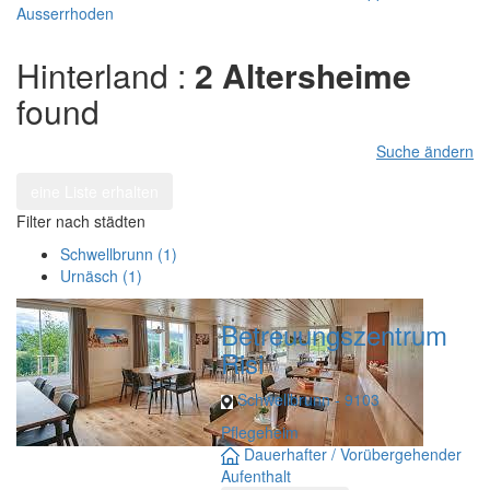
Ausserrhoden
Hinterland :
2 Altersheime
found
Suche ändern
eine Liste erhalten
Filter nach städten
Schwellbrunn (1)
Urnäsch (1)
Betreuungszentrum
Risi
Schwellbrunn - 9103
Pflegeheim
Dauerhafter / Vorübergehender
Aufenthalt