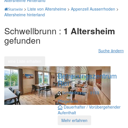
Altersheime Hinterland
>
Liste von Altersheime
>
Appenzell Ausserrhoden
>
Startseite
Altersheime hinterland
Schwellbrunn :
1 Altersheim
gefunden
Suche ändern
eine Liste erhalten
Betreuungszentrum
Risi
Schwellbrunn - 9103
Pflegeheim
Dauerhafter / Vorübergehender
Aufenthalt
Mehr erfahren