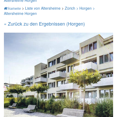
Altersheime Horgen
>
Liste von Altersheime
>
Zürich >
Horgen >
Startseite
Altersheime Horgen
« Zurück zu den Ergebnissen (Horgen)