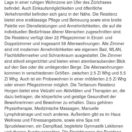
Lage in einer ruhigen Wohnzone am Ufer des Zürichsees
befindet. Auch Einkaufsmöglichkeiten und öffentliche
Verkehrsmittel befinden sich ganz in der Nähe. Die Residenz
bietet eine erstklassige Pflege und Betreuung sowie eine breite
Palette von Dienstleistungen und Annehmlichkeiten, die auf die
individuellen Bedürfnisse älterer Menschen zugeschnitten sind.
Die Residenz verfügt über 22 Pflegezimmer in Einzel- und
Doppelzimmer und insgesamt 58 Alterswohnungen. Alle Zimmer
sind mit modernen Annehmlichkeiten wie eigenem Bad, WLAN,
Flachbildfernseher und Schrankraum ausgestattet. Die Zimmer
sind stilvoll eingerichtet und bieten einen atemberaubenden Blick
auf den See oder die umliegenden Berge. Die Alterswohnungen
kommen in verschiedenen Größen- zwischen 2.5 Zi Whg und 5.5
Zi Whg. Auch ist ein Probewohnen in einer möblierten 2.5 Zi Whg
oder einem Pflegezimmer möglich. Die Tertianum Residenz
Horgen bietet eine Vielzahl von Aktivitäten und Therapien an, die
dazu beitragen, die körperliche und geistige Gesundheit der
Bewohnerinnen und Bewohner zu erhalten. Dazu gehören
Physiotherapie, Medizinische Massagen, Manuelle
Lymphdrainage und noch anderes. Außerdem gibt es im Haus
Wellness und Fitnessangebote, sowie eine Spa mit
Sprudelwannen, ein Dampfbad, begleitete Gymnastik Lektionen
und diverse Ausdauergeräten. Die Einrichtungen der Residenz